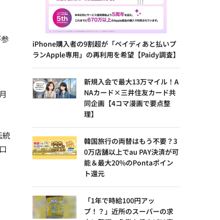
が参
iPhone購入者の9割超が「ペイディあと払いプ
ランApple専用」の再利用を希望【Paidy調査】
新規入会で最大13万マイル！A
NAカード×三井住友カード共
2月
同企画【4コマ漫画で要点整
理】
伝統
韓国旅行の両替はもう不要？3
口
0万店舗以上でau PAY決済が可
能＆最大20%のPontaポイン
ト還元
「1年で時給100円アッ
プ！？」近所のスーパーの求