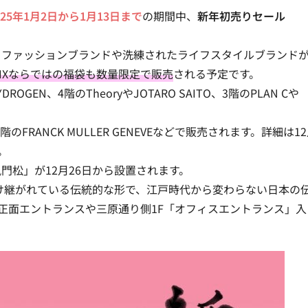
025年1月2日から1月13日まで
の期間中、
新年初売りセール
るファッションブランドや洗練されたライフスタイルブランド
A SIXならではの福袋も数量限定で販売
される予定です。
EN、4階のTheoryやJOTARO SAITO、3階のPLAN Cや
、2階のFRANCK MULLER GENEVEなどで販売されます。詳細は1
。
門松」が12月26日から設置
されます。
受け継がれている伝統的な形で、江戸時代から変わらない日本の
Xの正面エントランスや三原通り側1F「オフィスエントランス」入