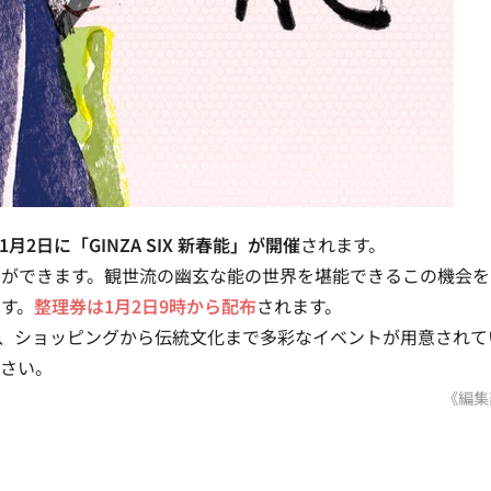
2日に「GINZA SIX 新春能」が開催
されます。
とができます。観世流の幽玄な能の世界を堪能できるこの機会を
です。
整理券は1月2日9時から配布
されます。
あたり、ショッピングから伝統文化まで多彩なイベントが用意されて
ださい。
《編集