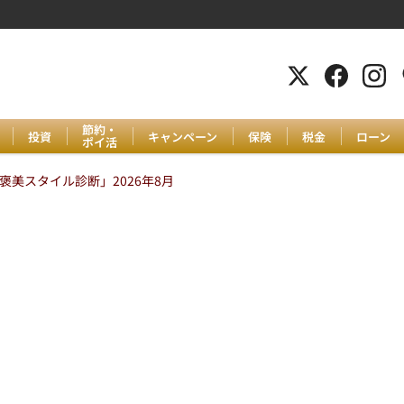
節約・
投資
キャンペーン
保険
税金
ローン
ポイ活
美スタイル診断」2026年8月