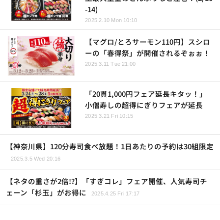
-14)
2025.2.10 Mon 10:10
【マグロ/とろサーモン110円】スシロ
ーの「春得祭」が開催されるぞぉぉ！
2025.3.11 Tue 21:00
「20貫1,000円フェア延長キタッ！」
小僧寿しの超得にぎりフェアが延長
2025.3.21 Fri 10:15
【神奈川県】120分寿司食べ放題！1日あたりの予約は30組限定
2025.3.5 Wed 20:16
【ネタの重さが2倍!?】「すぎコレ」フェア開催、人気寿司チ
ェーン「杉玉」がお得に
2025.4.25 Fri 17:17