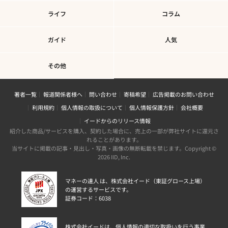
ライフ
コラム
ガイド
人気
その他
著者一覧
報道関係者様へ
問い合わせ
寄稿希望
広告掲載のお問い合わせ
利用規約
個人情報の取扱について
個人情報保護方針
会社概要
イードからのリリース情報
紹介した商品/サービスを購入、契約した場合に、売上の一部が弊社サイトに還元さ
れることがあります。
当サイトに掲載の記事・見出し・写真・画像の無断転載を禁じます。Copyright ©
2026 IID, Inc.
マネーの達人 は、株式会社イード（東証グロース上場）
の運営するサービスです。
証券コード：6038
株式会社イードは、個人情報の適切な取扱いを行う事業