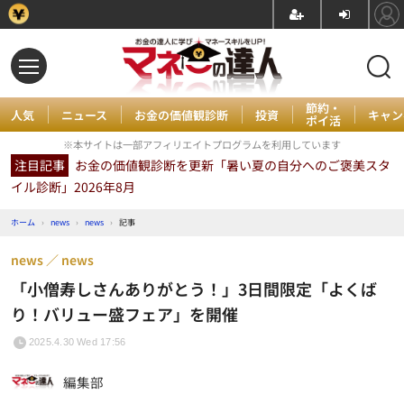
節約・
人気
ニュース
お金の価値観診断
投資
キャン
ポイ活
※本サイトは一部アフィリエイトプログラムを利用しています
注目記事
お金の価値観診断を更新「暑い夏の自分へのご褒美スタ
イル診断」2026年8月
ホーム
›
news
›
news
›
記事
news
news
「小僧寿しさんありがとう！」3日間限定「よくば
り！バリュー盛フェア」を開催
2025.4.30 Wed 17:56
編集部