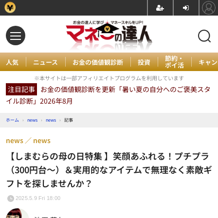
節約・
人気
ニュース
お金の価値観診断
投資
キャン
ポイ活
※本サイトは一部アフィリエイトプログラムを利用しています
注目記事
お金の価値観診断を更新「暑い夏の自分へのご褒美スタ
イル診断」2026年8月
ホーム
›
news
›
news
›
記事
news
news
【しまむらの母の日特集 】笑顔あふれる！プチプラ
（300円台～）＆実用的なアイテムで無理なく素敵ギ
フトを探しませんか？
2025.5.9 Fri 18:00