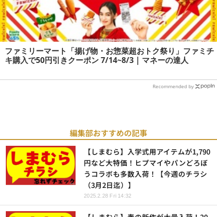
ファミリーマート「揚げ物・お惣菜超おトク祭り」ファミチ
キ購入で50円引きクーポン 7/14~8/3 | マネーの達人
Recommended by
編集部おすすめの記事
【しまむら】入学式用アイテムが1,790
円など大特価！ヒプマイやパンどろぼ
うコラボも多数入荷！【今週のチラシ
（3月2日迄）】
2025.2.28 Fri 14:32
【しまむら】春の新作が大量入荷！20