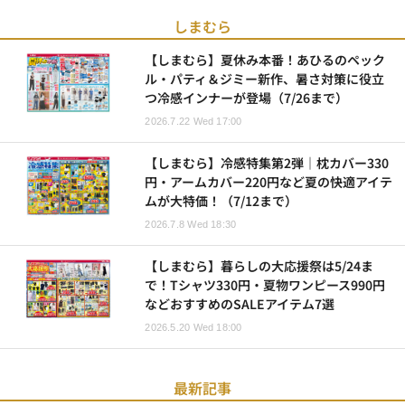
しまむら
【しまむら】夏休み本番！あひるのペック
ル・パティ＆ジミー新作、暑さ対策に役立
つ冷感インナーが登場（7/26まで）
2026.7.22 Wed 17:00
【しまむら】冷感特集第2弾｜枕カバー330
円・アームカバー220円など夏の快適アイテ
ムが大特価！（7/12まで）
2026.7.8 Wed 18:30
【しまむら】暮らしの大応援祭は5/24ま
で！Tシャツ330円・夏物ワンピース990円
などおすすめのSALEアイテム7選
2026.5.20 Wed 18:00
最新記事