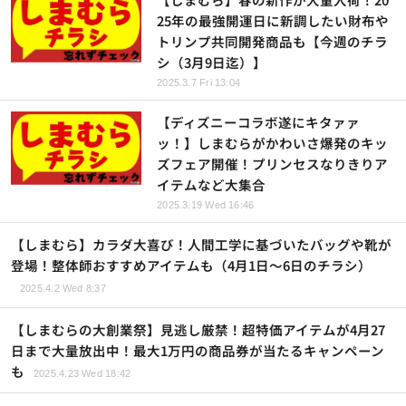
25年の最強開運日に新調したい財布や
トリンプ共同開発商品も【今週のチラ
シ（3月9日迄）】
2025.3.7 Fri 13:04
【ディズニーコラボ遂にキタァァ
ッ！】しまむらがかわいさ爆発のキッ
ズフェア開催！プリンセスなりきりア
イテムなど大集合
2025.3.19 Wed 16:46
【しまむら】カラダ大喜び！人間工学に基づいたバッグや靴が
登場！整体師おすすめアイテムも（4月1日～6日のチラシ）
2025.4.2 Wed 8:37
【しまむらの大創業祭】見逃し厳禁！超特価アイテムが4月27
日まで大量放出中！最大1万円の商品券が当たるキャンペーン
も
2025.4.23 Wed 18:42