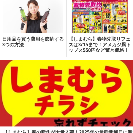
日用品を買う費用を節約する
【しまむら】春物先取りフェ
3つの方法
スは3/15まで！アメカジ風ト
ップス550円など驚き価格 |
マネーの達人
【しまむら】春の新作が大量入荷！2025年の最強開運日に新