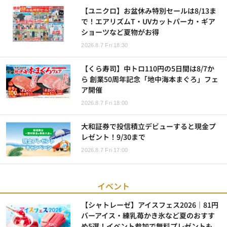
【ユニクロ】お盆休み特別セールは8/13ま
で！エアリズムT・UVカットパーカ・ギア
ショーツなど夏物がお得
2026.8.7 Fri 18:30
【くら寿司】中トロ110円の5日間は8/7か
ら 創業50周年記念「地中海本まぐろ」フェ
ア開催
2026.8.7 Fri 18:00
大和証券で投信積立デビューすると現金プ
レゼント！9/30まで
2026.8.7 Fri 17:00
イベント
【シャトレーゼ】アイスフェス2026｜81円
バーアイス・練乳苺かき氷など夏のおすす
め5選！イベント参加で無料プレゼントも