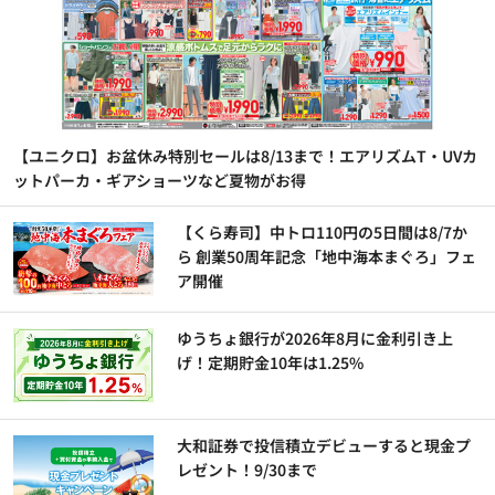
【ユニクロ】お盆休み特別セールは8/13まで！エアリズムT・UVカ
ットパーカ・ギアショーツなど夏物がお得
【くら寿司】中トロ110円の5日間は8/7か
ら 創業50周年記念「地中海本まぐろ」フェ
ア開催
ゆうちょ銀行が2026年8月に金利引き上
げ！定期貯金10年は1.25%
大和証券で投信積立デビューすると現金プ
レゼント！9/30まで