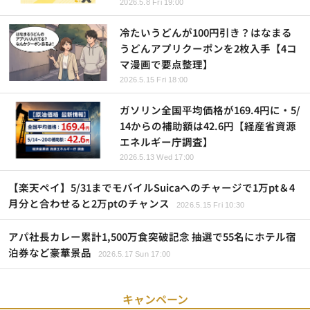
2026.5.8 Fri 19:00
冷たいうどんが100円引き？はなまる
うどんアプリクーポンを2枚入手【4コ
マ漫画で要点整理】
2026.5.15 Fri 18:00
ガソリン全国平均価格が169.4円に・5/
14からの補助額は42.6円【経産省資源
エネルギー庁調査】
2026.5.13 Wed 17:00
【楽天ペイ】5/31までモバイルSuicaへのチャージで1万pt＆4
月分と合わせると2万ptのチャンス
2026.5.15 Fri 10:30
アパ社長カレー累計1,500万食突破記念 抽選で55名にホテル宿
泊券など豪華景品
2026.5.17 Sun 17:00
キャンペーン