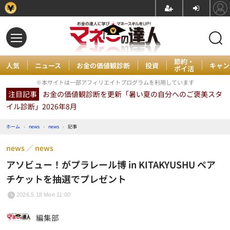
節約・
人気
ニュース
お金の価値観診断
投資
キャン
ポイ活
※本サイトは一部アフィリエイトプログラムを利用しています
注目記事
お金の価値観診断を更新「暑い夏の自分へのご褒美スタ
イル診断」2026年8月
ホーム
›
news
›
news
›
記事
news
news
アソビュー！がプラレール博 in KITAKYUSHU ペア
チケットを抽選でプレゼント
2026.5.18 Mon 11:00
編集部