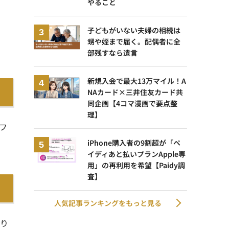
やること
子どもがいない夫婦の相続は
甥や姪まで届く。配偶者に全
部残すなら遺言
新規入会で最大13万マイル！A
NAカード×三井住友カード共
同企画【4コマ漫画で要点整
理】
フ
iPhone購入者の9割超が「ペ
イディあと払いプランApple専
用」の再利用を希望【Paidy調
査】
人気記事ランキングをもっと見る
取り