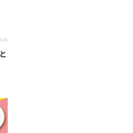
4:30
と