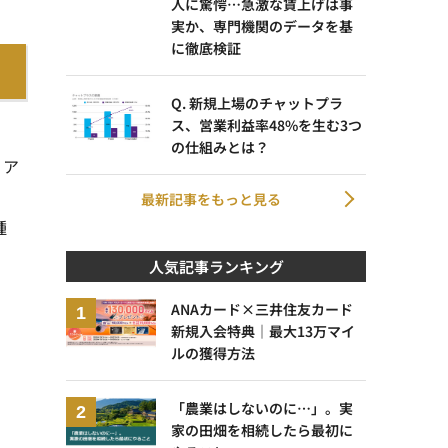
人に驚愕…急激な賃上げは事
実か、専門機関のデータを基
に徹底検証
Q. 新規上場のチャットプラ
ス、営業利益率48%を生む3つ
の仕組みとは？
リア
最新記事をもっと見る
種
人気記事ランキング
ANAカード×三井住友カード
新規入会特典｜最大13万マイ
ルの獲得方法
「農業はしないのに…」。実
家の田畑を相続したら最初に