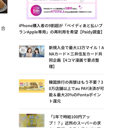
iPhone購入者の9割超が「ペイディあと払いプ
、合
ランApple専用」の再利用を希望【Paidy調査】
新規入会で最大13万マイル！A
NAカード×三井住友カード共
同企画【4コマ漫画で要点整
理】
韓国旅行の両替はもう不要？3
0万店舗以上でau PAY決済が可
能＆最大20%のPontaポイン
ト還元
「1年で時給100円アッ
プ！？」近所のスーパーの求