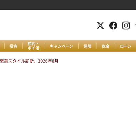
節約・
投資
キャンペーン
保険
税金
ローン
ポイ活
美スタイル診断」2026年8月