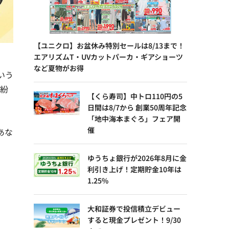
【ユニクロ】お盆休み特別セールは8/13まで！
エアリズムT・UVカットパーカ・ギアショーツ
など夏物がお得
いう
で紛
【くら寿司】中トロ110円の5
日間は8/7から 創業50周年記念
「地中海本まぐろ」フェア開
催
あな
ゆうちょ銀行が2026年8月に金
利引き上げ！定期貯金10年は
1.25%
大和証券で投信積立デビュー
すると現金プレゼント！9/30