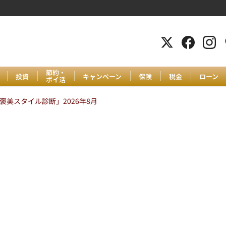
節約・
投資
キャンペーン
保険
税金
ローン
ポイ活
美スタイル診断」2026年8月