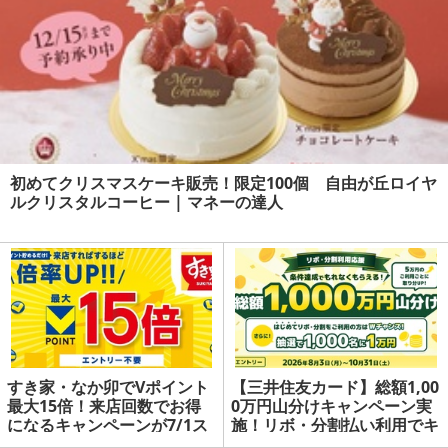
初めてクリスマスケーキ販売！限定100個 自由が丘ロイヤ
ルクリスタルコーヒー | マネーの達人
すき家・なか卯でVポイント
【三井住友カード】総額1,00
最大15倍！来店回数でお得
0万円山分けキャンペーン実
になるキャンペーンが7/1ス
施！リボ・分割払い利用でキ
タート | マネーの達人
ャッシュバック | マネーの達