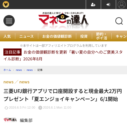
節約・
人気
ニュース
お金の価値観診断
投資
キャン
ポイ活
※本サイトは一部アフィリエイトプログラムを利用しています
注目記事
お金の価値観診断を更新「暑い夏の自分へのご褒美スタ
イル診断」2026年8月
ホーム
›
news
›
news
›
記事
news
news
三菱UFJ銀行アプリで口座開設すると現金最大2万円
プレゼント「夏エンジョイキャンペーン」6/1開始
2026.6.5 Fri 12:00
2026.6.1 Mon 11:00
編集部