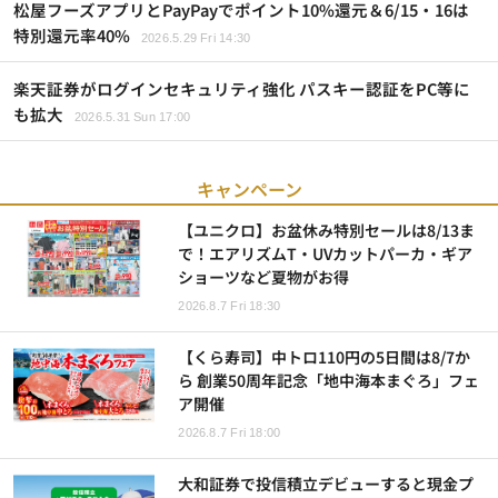
松屋フーズアプリとPayPayでポイント10%還元＆6/15・16は
特別還元率40%
2026.5.29 Fri 14:30
楽天証券がログインセキュリティ強化 パスキー認証をPC等に
も拡大
2026.5.31 Sun 17:00
キャンペーン
【ユニクロ】お盆休み特別セールは8/13ま
で！エアリズムT・UVカットパーカ・ギア
ショーツなど夏物がお得
2026.8.7 Fri 18:30
【くら寿司】中トロ110円の5日間は8/7か
ら 創業50周年記念「地中海本まぐろ」フェ
ア開催
2026.8.7 Fri 18:00
大和証券で投信積立デビューすると現金プ