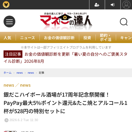
節約・
人気
ニュース
お金の価値観診断
投資
キャン
ポイ活
※本サイトは一部アフィリエイトプログラムを利用しています
注目記事
お金の価値観診断を更新「暑い夏の自分へのご褒美スタ
イル診断」2026年8月
ホーム
›
news
›
news
›
記事
news
news
銀だこハイボール酒場が17周年記念祭開催！
PayPay最大5%ポイント還元&たこ焼とアルコール1
杯が528円の特別セットに
2026.6.2 Tue 11:30