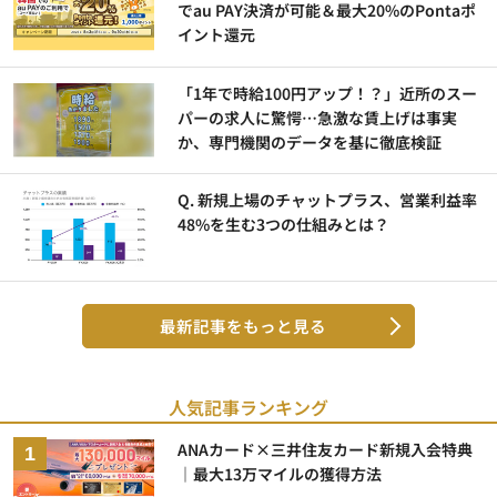
でau PAY決済が可能＆最大20%のPontaポ
イント還元
「1年で時給100円アップ！？」近所のスー
パーの求人に驚愕…急激な賃上げは事実
か、専門機関のデータを基に徹底検証
Q. 新規上場のチャットプラス、営業利益率
48%を生む3つの仕組みとは？
最新記事をもっと見る
人気記事ランキング
ANAカード×三井住友カード新規入会特典
｜最大13万マイルの獲得方法