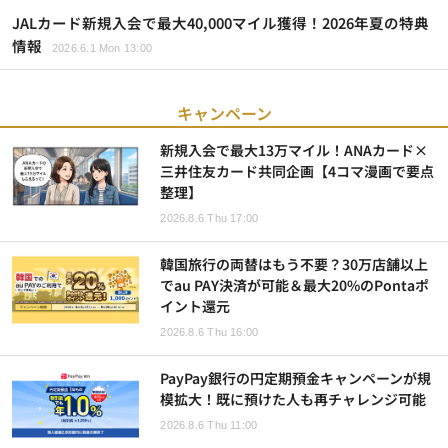
JALカード新規入会で最大40,000マイル獲得！2026年夏の特典
情報
2026.6.1 Mon 13:00
キャンペーン
新規入会で最大13万マイル！ANAカード×
三井住友カード共同企画【4コマ漫画で要点
整理】
2026.8.6 Thu 17:00
韓国旅行の両替はもう不要？30万店舗以上
でau PAY決済が可能＆最大20%のPontaポ
イント還元
2026.8.6 Thu 16:00
PayPay銀行の円定期預金キャンペーンが規
模拡大！既に預けた人も再チャレンジ可能
2026.8.6 Thu 11:00