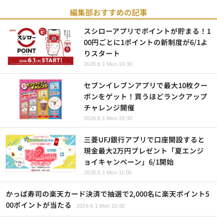
編集部おすすめの記事
スシローアプリでポイントが貯まる！1
00円ごとに1ポイントの新制度が6/1よ
りスタート
2026.6.1 Mon 14:30
セブンイレブンアプリで最大10枚クー
ポンをゲット！買うほどランクアップ
チャレンジ開催
2026.6.1 Mon 19:30
三菱UFJ銀行アプリで口座開設すると
現金最大2万円プレゼント「夏エンジ
ョイキャンペーン」6/1開始
2026.6.1 Mon 11:00
かっぱ寿司の楽天カード決済で抽選で2,000名に楽天ポイント5
00ポイントが当たる
2026.6.1 Mon 10:00