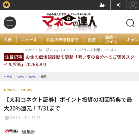
節約・
人気
ニュース
お金の価値観診断
投資
キャン
ポイ活
※本サイトは一部アフィリエイトプログラムを利用しています
注目記事
お金の価値観診断を更新「暑い夏の自分へのご褒美スタ
イル診断」2026年8月
ホーム
›
news
›
news
›
記事
news
news
【大和コネクト証券】ポイント投資の初回特典で最
大20%還元！7/31まで
2026.6.4 Thu 17:00
編集部