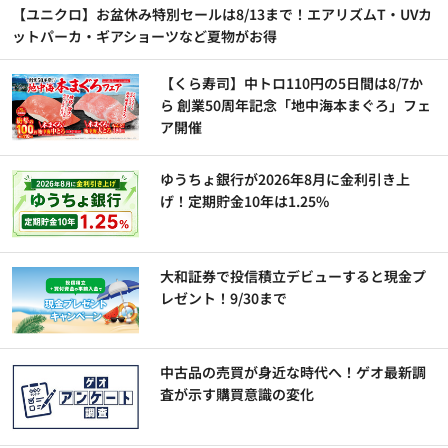
【ユニクロ】お盆休み特別セールは8/13まで！エアリズムT・UVカ
ットパーカ・ギアショーツなど夏物がお得
【くら寿司】中トロ110円の5日間は8/7か
ら 創業50周年記念「地中海本まぐろ」フェ
ア開催
ゆうちょ銀行が2026年8月に金利引き上
げ！定期貯金10年は1.25%
大和証券で投信積立デビューすると現金プ
レゼント！9/30まで
中古品の売買が身近な時代へ！ゲオ最新調
査が示す購買意識の変化