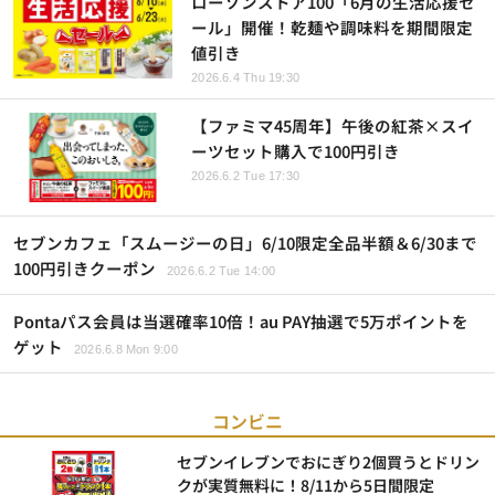
ローソンストア100「6月の生活応援セ
ール」開催！乾麺や調味料を期間限定
値引き
2026.6.4 Thu 19:30
【ファミマ45周年】午後の紅茶×スイ
ーツセット購入で100円引き
2026.6.2 Tue 17:30
セブンカフェ「スムージーの日」6/10限定全品半額＆6/30まで
100円引きクーポン
2026.6.2 Tue 14:00
Pontaパス会員は当選確率10倍！au PAY抽選で5万ポイントを
ゲット
2026.6.8 Mon 9:00
コンビニ
セブンイレブンでおにぎり2個買うとドリン
クが実質無料に！8/11から5日間限定