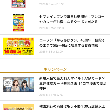
2026.8.5 Wed 13:30
セブンイレブンで毎日抽選開始！マンゴー
やカレーがお得になるクーポン当たる
2026.8.3 Mon 19:00
ローソン「からあげクン」40周年！値段そ
のままで5個→6個に増量するお得情報
2026.8.1 Sat 12:00
キャンペーン
新規入会で最大13万マイル！ANAカード×
三井住友カード共同企画【4コマ漫画で要点
整理】
2026.8.6 Thu 17:00
韓国旅行の両替はもう不要？30万店舗以上