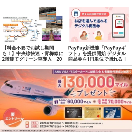
【料金不要でお試し期間
PayPay新機能「PayPayギ
も！】中央線快速・青梅線に
フト」を提供開始 デジタル
2階建てグリーン車導入 20
商品券を1円単位で贈れる |
25年春からサービス開始 |
マネーの達人
マネーの達人