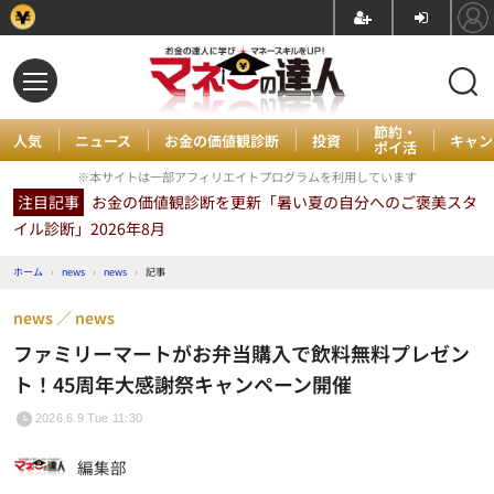
節約・
人気
ニュース
お金の価値観診断
投資
キャン
ポイ活
※本サイトは一部アフィリエイトプログラムを利用しています
注目記事
お金の価値観診断を更新「暑い夏の自分へのご褒美スタ
イル診断」2026年8月
ホーム
›
news
›
news
›
記事
news
news
ファミリーマートがお弁当購入で飲料無料プレゼン
ト！45周年大感謝祭キャンペーン開催
2026.6.9 Tue 11:30
編集部