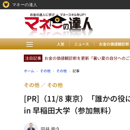
マネーの達人
人気
ニュース
お金の価値観診断
注目記事
お金の価値観診断を更新「暑い夏の自分へのご褒
ホーム
›
その他
›
その他
›
記事
その他
その他
[PR]（11/8 東京）「誰か
in 早稲田大学（参加無料）
田井 能久