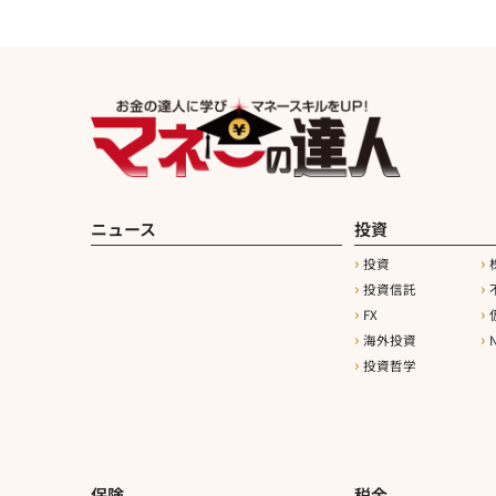
ニュース
投資
投資
投資信託
FX
海外投資
N
投資哲学
保険
税金