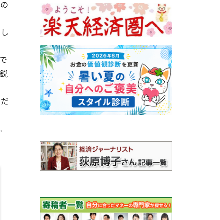
格の
とし
で
く鋭
ただ
。