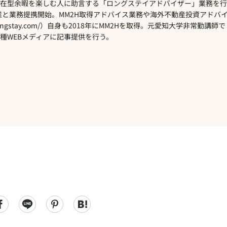
在型余暇を楽しむ人に助言する「ロングステイアドバイザー」業務を行
企業と業務提携開始。MM2H取得アドバイス業務や海外不動産投資アドバ
ia-longstay.com/）自身も2018年にMM2Hを取得。元愛知大学非常勤講師で
種WEBメディアに記事提供を行う。