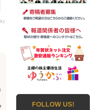
能久》
米
FOLLOW US!
件