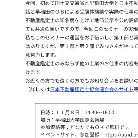
今回、初めて国土交交通省と早稲田大学と日本不
話と早稲田のＯＢによる受験体験談や実際の仕事
不動産鑑定士の知名度を上げて地価公示や公的評
ても共通の願いですので、今回このセミナーの実
私もこのセミナーの運営をお手伝いし、第１部と
はありますが、第１部と第２部でみなさんが帰っ
意努力します
。
不動産鑑定士のみならず他の士業のお仕事の内容
けます。
お近くの方でも遠くの方でもお知り合いをお誘い
（詳しくは
日本不動産鑑定士協会連合会のサイト
日時：１１月８日 14:30～16:00
場所：早稲田大学国際会議場
参加資格等：どなたでもＯＫで無料です。
イベントサイト、参加登録：https://atnd.org/