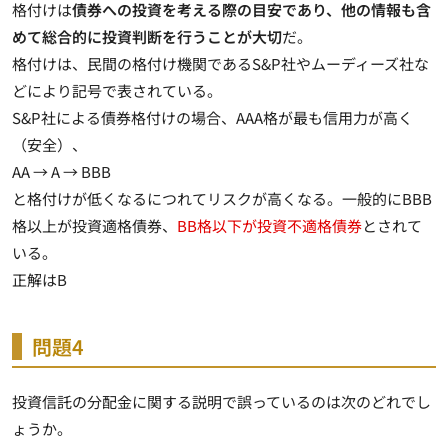
格付けは
債券への投資を考える際の目安であり、他の情報も含
めて総合的に投資判断を行うことが大切
だ。
格付けは、民間の格付け機関であるS&P社やムーディーズ社な
どにより記号で表されている。
S&P社による債券格付けの場合、AAA格が最も信用力が高く
（安全）、
AA → A → BBB
と
格付けが低くなるにつれてリスクが高くなる
。一般的にBBB
格以上が投資適格債券、
BB格以下が投資不適格債券
とされて
いる。
正解はB
問題4
投資信託の分配金に関する説明で誤っているのは次のどれでし
ょうか。