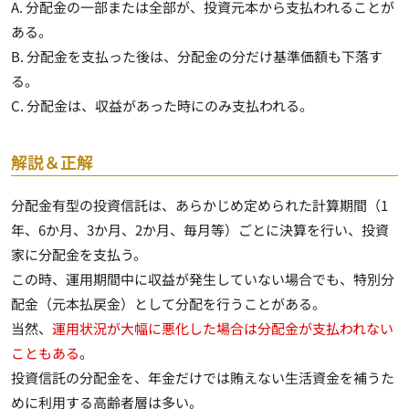
A. 分配金の一部または全部が、投資元本から支払われることが
ある。
B. 分配金を支払った後は、分配金の分だけ基準価額も下落す
る。
C. 分配金は、収益があった時にのみ支払われる。
解説＆正解
分配金有型の投資信託は、
あらかじめ定められた計算期間（1
年、6か月、3か月、2か月、毎月等）ごとに決算を行い、投資
家に分配金を支払う
。
この時、運用期間中に収益が発生していない場合でも、特別分
配金（元本払戻金）として分配を行うことがある。
当然、
運用状況が大幅に悪化した場合は分配金が支払われない
こともある
。
投資信託の分配金を、年金だけでは賄えない生活資金を補うた
めに利用する高齢者層は多い。