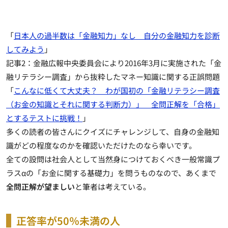
「
日本人の過半数は「金融知力」なし 自分の金融知力を診断
してみよう
」
記事2：金融広報中央委員会により2016年3月に実施された「金
融リテラシー調査」から抜粋したマネー知識に関する正誤問題
「
こんなに低くて大丈夫？ わが国初の「金融リテラシー調査
（お金の知識とそれに関する判断力）」 全問正解を「合格」
とするテストに挑戦！
」
多くの読者の皆さんにクイズにチャレンジして、自身の金融知
識がどの程度なのかを確認いただけたのなら幸いです。
全ての設問は社会人として当然身につけておくべき一般常識プ
ラスαの「お金に関する基礎力」を問うものなので、あくまで
全問正解が望ましい
と筆者は考えている。
正答率が50％未満の人