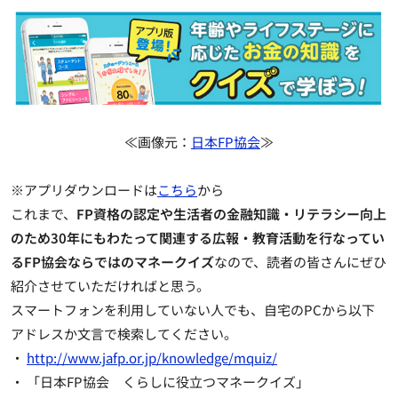
≪画像元：
日本FP協会
≫
※アプリダウンロードは
こちら
から
これまで、
FP資格の認定や生活者の金融知識・リテラシー向上
のため30年にもわたって関連する広報・教育活動を行なってい
るFP協会ならではのマネークイズ
なので、読者の皆さんにぜひ
紹介させていただければと思う。
スマートフォンを利用していない人でも、自宅のPCから以下
アドレスか文言で検索してください。
・
http://www.jafp.or.jp/knowledge/mquiz/
・ 「日本FP協会 くらしに役立つマネークイズ」