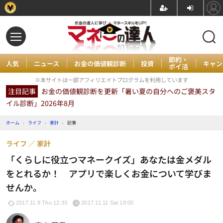
節約・
人気
ニュース
お金の価値観診断
投資
キャン
ポイ活
※本サイトは一部アフィリエイトプログラムを利用しています
注目記事
お金の価値観診断を更新「暑い夏の自分へのご褒美スタ
イル診断」2026年8月
ホーム
›
ライフ
›
家計
›
記事
ライフ
家計
「くらしに役立つマネークイズ」あなたは金メダル
をとれるか！ アプリで楽しくお金について学びま
せんか。
2017.11.9 Thu 12:33
2017.11.11 Sat 18:00