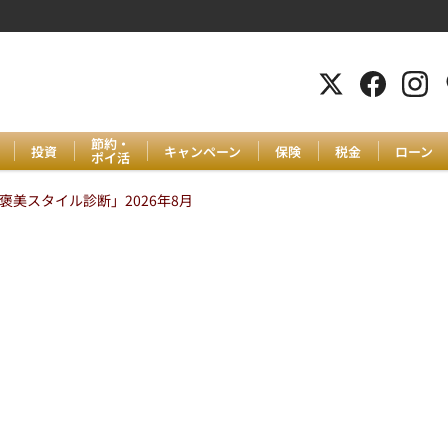
節約・
投資
キャンペーン
保険
税金
ローン
ポイ活
美スタイル診断」2026年8月