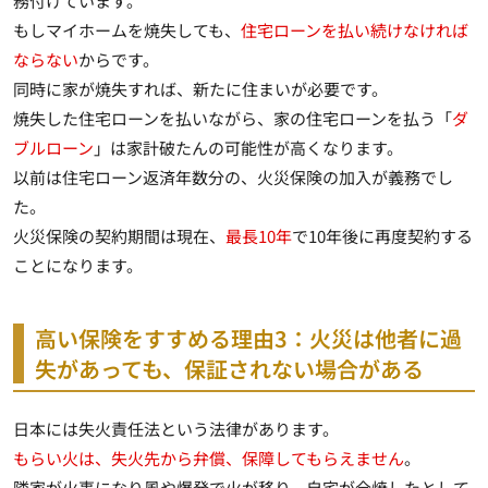
務付けています。
もしマイホームを焼失しても、
住宅ローンを払い続けなければ
ならない
からです。
同時に家が焼失すれば、新たに住まいが必要です。
焼失した住宅ローンを払いながら、家の住宅ローンを払う「
ダ
ブルローン
」は
家計破たんの可能性
が高くなります。
以前は住宅ローン返済年数分の、火災保険の加入が義務でし
た。
火災保険の契約期間は現在、
最長10年
で
10年後に再度契約
する
ことになります。
高い保険をすすめる理由3：火災は他者に過
失があっても、保証されない場合がある
日本には失火責任法という法律があります。
もらい火は、失火先から弁償、保障してもらえません
。
隣家が火事になり風や爆発で火が移り、自宅が全焼したとして