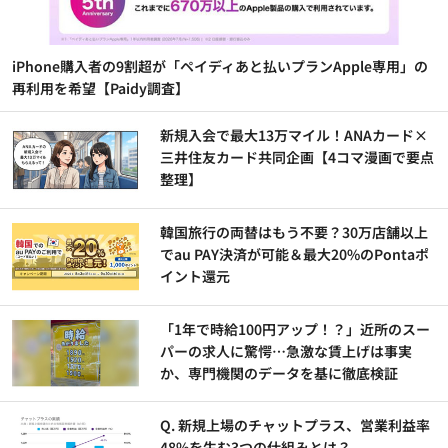
iPhone購入者の9割超が「ペイディあと払いプランApple専用」の
再利用を希望【Paidy調査】
新規入会で最大13万マイル！ANAカード×
三井住友カード共同企画【4コマ漫画で要点
整理】
韓国旅行の両替はもう不要？30万店舗以上
でau PAY決済が可能＆最大20%のPontaポ
イント還元
「1年で時給100円アップ！？」近所のスー
パーの求人に驚愕…急激な賃上げは事実
か、専門機関のデータを基に徹底検証
Q. 新規上場のチャットプラス、営業利益率
48%を生む3つの仕組みとは？