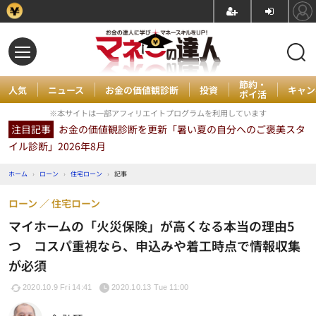
節約・
人気
ニュース
お金の価値観診断
投資
キャン
ポイ活
※本サイトは一部アフィリエイトプログラムを利用しています
注目記事
お金の価値観診断を更新「暑い夏の自分へのご褒美スタ
イル診断」2026年8月
ホーム
›
ローン
›
住宅ローン
›
記事
ローン
住宅ローン
マイホームの「火災保険」が高くなる本当の理由5
つ コスパ重視なら、申込みや着工時点で情報収集
が必須
2020.10.9 Fri 14:41
2020.10.13 Tue 11:00