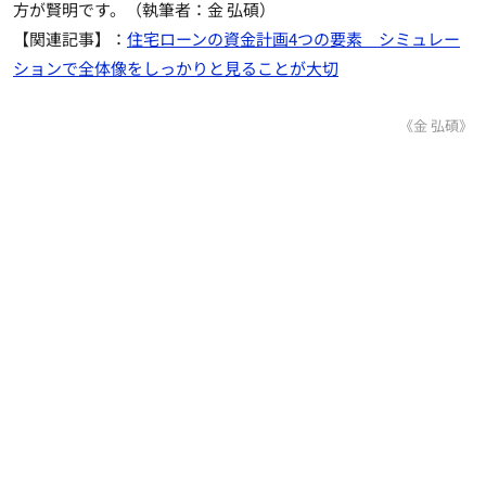
方が賢明です。（執筆者：金 弘碩）
【関連記事】：
住宅ローンの資金計画4つの要素 シミュレー
ションで全体像をしっかりと見ることが大切
《金 弘碩》