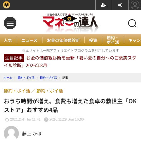
節約・
人気
ニュース
お金の価値観診断
投資
キャン
ポイ活
※本サイトは一部アフィリエイトプログラムを利用しています
注目記事
お金の価値観診断を更新「暑い夏の自分へのご褒美スタ
イル診断」2026年8月
ホーム
›
節約・ポイ活
›
節約・ポイ活
›
記事
節約・ポイ活
節約・ポイ活
おうち時間が増え、食費も増えた食卓の救世主「OK
ストア」おすすめ4品
2021.2.4 Thu 11:41
2020.11.29 Sun 16:00
藤上 かほ