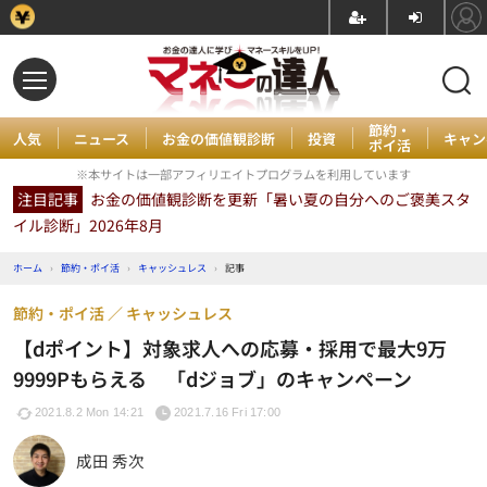
節約・
人気
ニュース
お金の価値観診断
投資
キャン
ポイ活
※本サイトは一部アフィリエイトプログラムを利用しています
注目記事
お金の価値観診断を更新「暑い夏の自分へのご褒美スタ
イル診断」2026年8月
ホーム
›
節約・ポイ活
›
キャッシュレス
›
記事
節約・ポイ活
キャッシュレス
【dポイント】対象求人への応募・採用で最大9万
9999Pもらえる 「dジョブ」のキャンペーン
2021.8.2 Mon 14:21
2021.7.16 Fri 17:00
成田 秀次