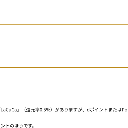
CuCa」（還元率0.5%）がありますが、dポイントまたはPon
イント
のほうです。