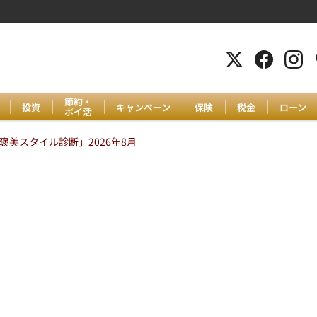
節約・
投資
キャンペーン
保険
税金
ローン
ポイ活
美スタイル診断」2026年8月