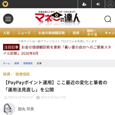
節約・
人気
ニュース
お金の価値観診断
投資
キャン
ポイ活
※本サイトは一部アフィリエイトプログラムを利用しています
注目記事
お金の価値観診断を更新「暑い夏の自分へのご褒美スタ
イル診断」2026年8月
ホーム
›
投資
›
投資信託
›
記事
投資
投資信託
【PayPayポイント運用】ここ最近の変化と筆者の
「運用法見直し」を公開
2022.6.16 Thu 9:27
2022.6.19 Sun 7:05
田丸 可奈