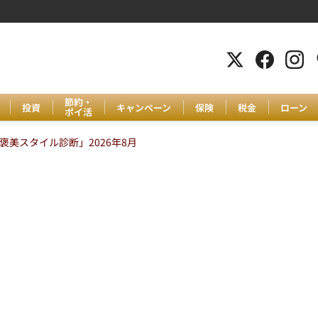
節約・
投資
キャンペーン
保険
税金
ローン
ポイ活
美スタイル診断」2026年8月