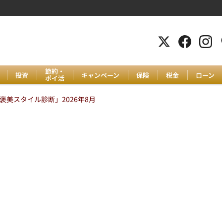
節約・
投資
キャンペーン
保険
税金
ローン
ポイ活
美スタイル診断」2026年8月