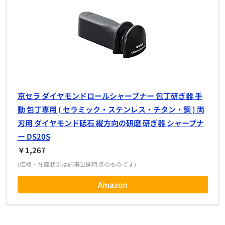
京セラ ダイヤモンドロールシャープナー 包丁研ぎ器 手
動 包丁専用 ( セラミック・ステンレス・チタン・鋼 ) 両
刃用 ダイヤモンド砥石 縦方向の研磨 研ぎ器 シャープナ
ー DS20S
￥1,267
(価格・在庫状況は記事公開時点のものです)
Amazon