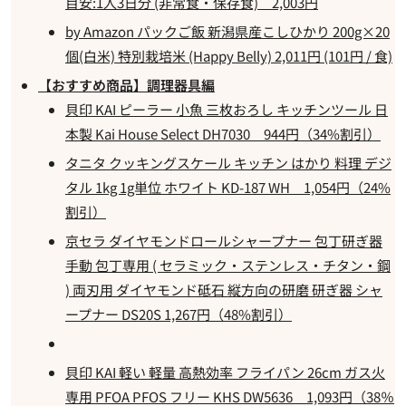
目安:1人3日分 (非常食・保存食) 2,003円
by Amazon パックご飯 新潟県産こしひかり 200g×20
個(白米) 特別栽培米 (Happy Belly) 2,011円 (101円 / 食)
【おすすめ商品】調理器具編
貝印 KAI ピーラー 小魚 三枚おろし キッチンツール 日
本製 Kai House Select DH7030 944円（34%割引）
タニタ クッキングスケール キッチン はかり 料理 デジ
タル 1kg 1g単位 ホワイト KD-187 WH 1,054円（24%
割引）
京セラ ダイヤモンドロールシャープナー 包丁研ぎ器
手動 包丁専用 ( セラミック・ステンレス・チタン・鋼
) 両刃用 ダイヤモンド砥石 縦方向の研磨 研ぎ器 シャ
ープナー DS20S 1,267円（48%割引）
貝印 KAI 軽い 軽量 高熱効率 フライパン 26cm ガス火
専用 PFOA PFOS フリー KHS DW5636 1,093円（38％