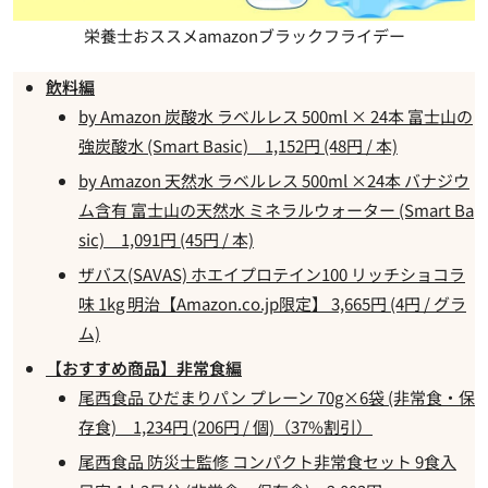
栄養士おススメamazonブラックフライデー
飲料編
by Amazon 炭酸水 ラベルレス 500ml × 24本 富士山の
強炭酸水 (Smart Basic) 1,152円 (48円 / 本)
by Amazon 天然水 ラベルレス 500ml ×24本 バナジウ
ム含有 富士山の天然水 ミネラルウォーター (Smart Ba
sic) 1,091円 (45円 / 本)
ザバス(SAVAS) ホエイプロテイン100 リッチショコラ
味 1kg 明治【Amazon.co.jp限定】 3,665円 (4円 / グラ
ム)
【おすすめ商品】非常食編
尾西食品 ひだまりパン プレーン 70g×6袋 (非常食・保
存食) 1,234円 (206円 / 個)（37%割引）
尾西食品 防災士監修 コンパクト非常食セット 9食入