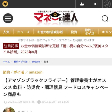
節約・
人気
ニュース
お金の価値観診断
投資
キャン
ポイ活
※本サイトは一部アフィリエイトプログラムを利用しています
注目記事
お金の価値観診断を更新「暑い夏の自分へのご褒美スタ
イル診断」2026年8月
ホーム
›
節約・ポイ活
›
amazon
›
記事
節約・ポイ活
amazon
【アマゾンブラックフライデー】管理栄養士がオス
スメ 飲料・防災食・調理器具 フードロスキャンペー
ン商品も
2023.11.29 Wed 8:36
2023.11.28 Tue 13:05