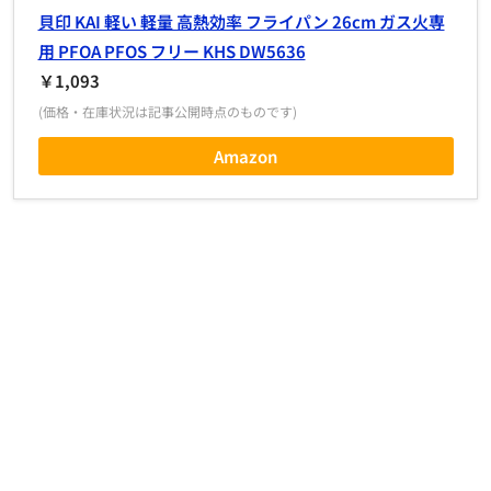
貝印 KAI 軽い 軽量 高熱効率 フライパン 26cm ガス火専
用 PFOA PFOS フリー KHS DW5636
￥1,093
(価格・在庫状況は記事公開時点のものです)
Amazon