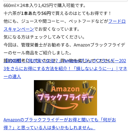
660ml×24本入り1,425円で購入可能です。
十六茶が
1本あたり56円
で買えるのはとてもお得です！
他にも、ジュースや間コーヒー、ペットフードなどが
フードロ
スキャンペーン
でお安くなっています。
気になる方はチェックしてみてください。
今回は、管理栄養士がお勧めする、Amazonブラックフライデ
ーのセール商品をご紹介しました。
節約の参考にしていただき、買い物を楽しんでください。
【100選】「何が安くなる？」Amazonブラックフライデー202
3をさらにお得にする方法を紹介！「損しないように…」 | マネ
ーの達人
Amazonのブラックフライデーがお得と聞いても「何がお
得？」と思っている人は多いかもしれません。