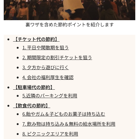
裏ワザを含めた節約ポイントを紹介します
【チケット代の節約】
1. 平日や閑散期を狙う
2. 期間限定の割引チケットを狙う
3. 夕方から遊びに行く
4. 会社の福利厚生を確認
【駐車場代の節約】
5.近隣のパーキングを利用
【飲食代の節約】
6.飴やガム＆子どものお菓子は持ち込む
7. 飲み物は持ち込み＆無料の給水場所を利用
8. ピクニックエリアを利用