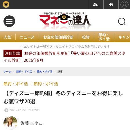
節約・
人気
ニュース
お金の価値観診断
投資
キャン
ポイ活
※本サイトは一部アフィリエイトプログラムを利用しています
注目記事
お金の価値観診断を更新「暑い夏の自分へのご褒美スタ
イル診断」2026年8月
ホーム
›
節約・ポイ活
›
節約・ポイ活
›
記事
節約・ポイ活
節約・ポイ活
【ディズニー節約術】冬のディズニーをお得に楽し
む裏ワザ20選
2023.12.22 Fri 17:00
佐藤 まゆこ