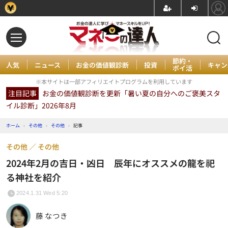
節約・
人気
ニュース
お金の価値観診断
投資
キャン
ポイ活
※本サイトは一部アフィリエイトプログラムを利用しています
注目記事
お金の価値観診断を更新「暑い夏の自分へのご褒美スタ
イル診断」2026年8月
ホーム
›
その他
›
その他
›
記事
その他
その他
2024年2月の吉日・凶日 辰年にオススメの龍を祀
る神社を紹介
2024.1.31 Wed 5:20
藤 なつき