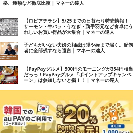
格、種類など徹底比較 | マネーの達人
【ロピアチラシ】5/25までの日替わり特売情報！
サーモン・牛バラ・うなぎ・鶏手羽元など食卓にう
れしいお買い得品が大集合 | マネーの達人
子どもがいない夫婦の相続は甥や姪まで届く。配偶
者に全部残すなら遺言 | マネーの達人
【PayPayグルメ】500円のモーニングが354円相当
だっっ！PayPayグルメ「ポイントアップキャンペ
ーン」は参加しないと損！！ | マネーの達人