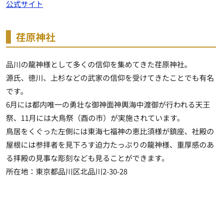
公式サイト
荏原神社
品川の龍神様として多くの信仰を集めてきた荏原神社。
源氏、徳川、上杉などの武家の信仰を受けてきたことでも有名
です。
6月には都内唯一の勇壮な御神面神輿海中渡御が行われる天王
祭、11月には大鳥祭（酉の市）が実施されています。
鳥居をくぐった左側には東海七福神の恵比須様が鎮座、社殿の
屋根には参拝者を見下ろす迫力たっぷりの龍神様、重厚感のあ
る拝殿の見事な彫刻なども見ることができます。
所在地：東京都品川区北品川2-30-28