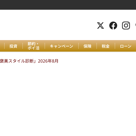
節約・
投資
キャンペーン
保険
税金
ローン
ポイ活
美スタイル診断」2026年8月