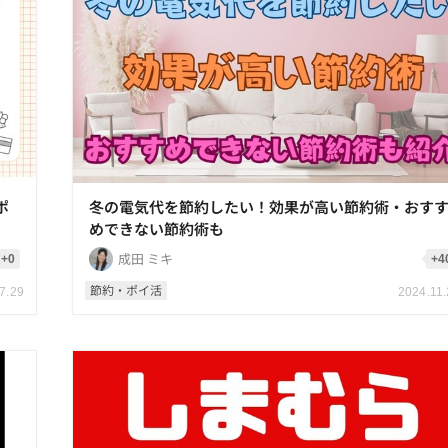
ポ
冬の電気代を節約したい！効果が高い節約術・おす
めできない節約術も
成田 ミキ
+0
+4
節約・ポイ活
7.29
2024.11