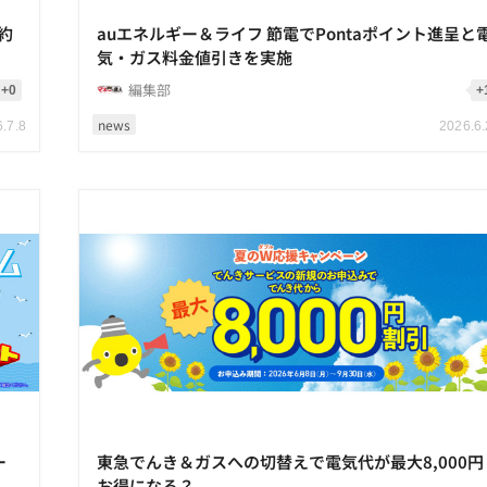
約
auエネルギー＆ライフ 節電でPontaポイント進呈と
気・ガス料金値引きを実施
編集部
+0
+
news
.7.8
2026.6
ー
東急でんき＆ガスへの切替えで電気代が最大8,000円
お得になる？