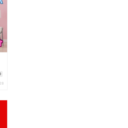
す
0
.28