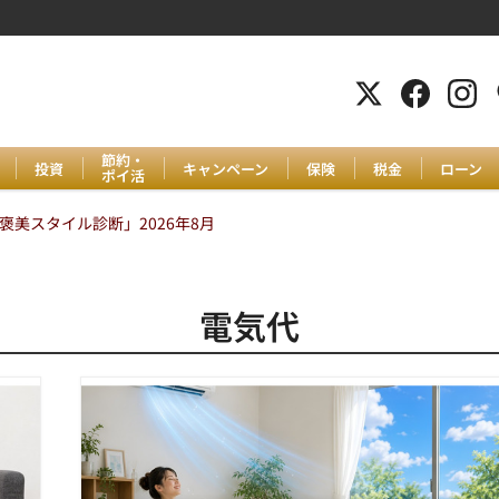
節約・
投資
キャンペーン
保険
税金
ローン
ポイ活
美スタイル診断」2026年8月
電気代