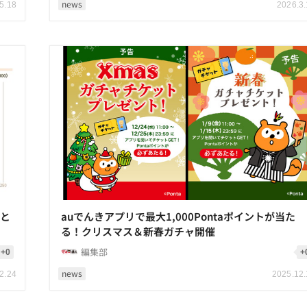
news
5.18
2026.3
代と
auでんきアプリで最大1,000Pontaポイントが当た
る！クリスマス＆新春ガチャ開催
編集部
+0
+
news
2.24
2025.12