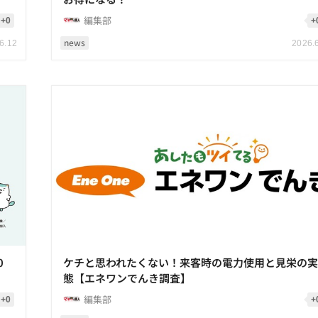
編集部
+0
+
news
6.12
2026.
0
ケチと思われたくない！来客時の電力使用と見栄の
態【エネワンでんき調査】
編集部
+0
+