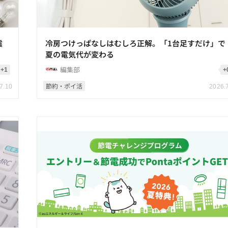
震
冷房つけっぱなしはむしろ正解。「1台足すだけ」で
夏の電気代が変わる
編集部
+1
+
節約・ポイ活
7.10
2026.