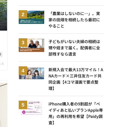
「農業はしないのに…」。実
家の田畑を相続したら最初に
やること
、
子どもがいない夫婦の相続は
甥や姪まで届く。配偶者に全
部残すなら遺言
0
8.4
新規入会で最大13万マイル！A
NAカード×三井住友カード共
同企画【4コマ漫画で要点整
理】
iPhone購入者の9割超が「ペ
イディあと払いプランApple専
用」の再利用を希望【Paidy調
査】