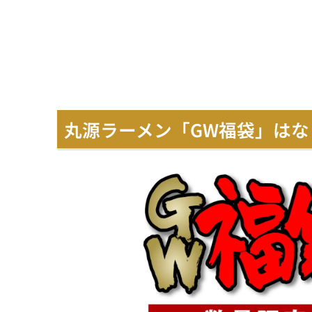
丸源ラーメン「GW福袋」はな