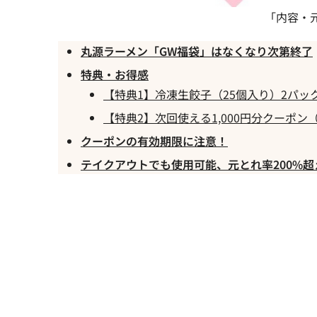
「内容・
丸源ラーメン「GW福袋」はなくなり次第終了
特典・お得感
【特典1】冷凍生餃子（25個入り）2パック
【特典2】次回使える1,000円分クーポン（
クーポンの有効期限に注意！
テイクアウトでも使用可能、元とれ率200%