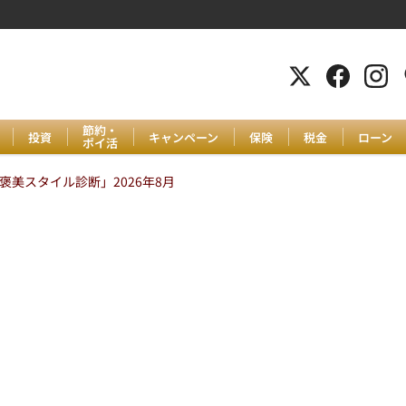
節約・
投資
キャンペーン
保険
税金
ローン
ポイ活
美スタイル診断」2026年8月