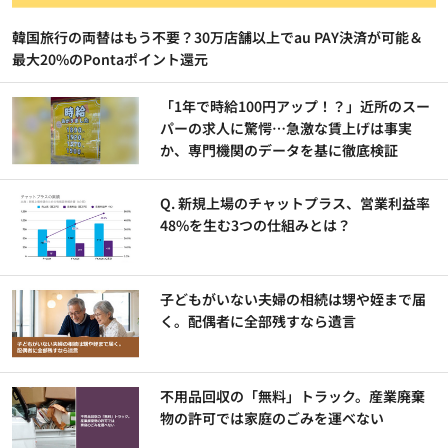
韓国旅行の両替はもう不要？30万店舗以上でau PAY決済が可能＆
最大20%のPontaポイント還元
「1年で時給100円アップ！？」近所のスー
パーの求人に驚愕…急激な賃上げは事実
か、専門機関のデータを基に徹底検証
Q. 新規上場のチャットプラス、営業利益率
48%を生む3つの仕組みとは？
子どもがいない夫婦の相続は甥や姪まで届
く。配偶者に全部残すなら遺言
不用品回収の「無料」トラック。産業廃棄
物の許可では家庭のごみを運べない