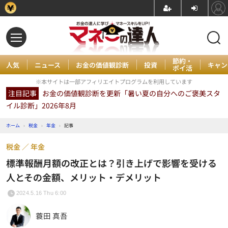
節約・
人気
ニュース
お金の価値観診断
投資
キャン
ポイ活
※本サイトは一部アフィリエイトプログラムを利用しています
注目記事
お金の価値観診断を更新「暑い夏の自分へのご褒美スタ
イル診断」2026年8月
ホーム
›
税金
›
年金
›
記事
税金
年金
標準報酬月額の改正とは？引き上げで影響を受ける
人とその金額、メリット・デメリット
2024.5.16 Thu 6:00
蓑田 真吾