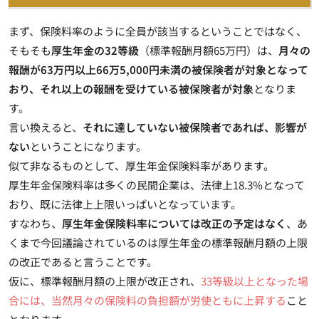
まず、保険料率のように全員が該当するということではなく、
そもそも
厚生年金の32等級
（標準報酬月額65万円）は、
月々の
報酬が63万円以上66万5,000円未満の被保険者が対象となって
おり、それ以上の報酬を受けている被保険者が対象
となりま
す。
言い換えると、
それに達していない被保険者であれば、影響が
ない
ということになります。
似て非なるものとして、厚生年金保険料率があります。
厚生年金保険料率は多くの民間企業は、法律上18.3%となって
おり、既に法律上上限いっぱいとなっています。
すなわち、
厚生年金保険料率については改正の予定はなく
、あ
くまで今回議論されているのは厚生年金の標準報酬月額の上限
の改正であると言うことです。
仮に、標準報酬月額の上限が改正され、
33等級以上となった場
合には、当然月々の保険料の負担額が労使ともに上昇する
こと