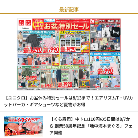
最新記事
【ユニクロ】お盆休み特別セールは8/13まで！エアリズムT・UVカ
ットパーカ・ギアショーツなど夏物がお得
【くら寿司】中トロ110円の5日間は8/7か
ら 創業50周年記念「地中海本まぐろ」フェ
ア開催