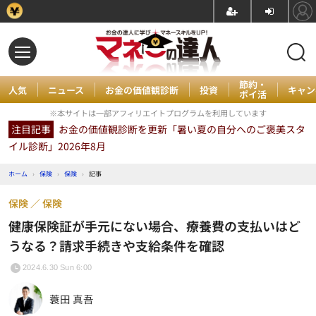
節約・
人気
ニュース
お金の価値観診断
投資
キャン
ポイ活
※本サイトは一部アフィリエイトプログラムを利用しています
注目記事
お金の価値観診断を更新「暑い夏の自分へのご褒美スタ
イル診断」2026年8月
ホーム
›
保険
›
保険
›
記事
保険
保険
健康保険証が手元にない場合、療養費の支払いはど
うなる？請求手続きや支給条件を確認
2024.6.30 Sun 6:00
蓑田 真吾