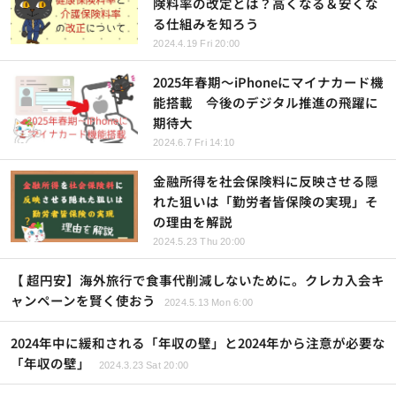
険料率の改定とは？高くなる＆安くな
る仕組みを知ろう
2024.4.19 Fri 20:00
2025年春期～iPhoneにマイナカード機
能搭載 今後のデジタル推進の飛躍に
期待大
2024.6.7 Fri 14:10
金融所得を社会保険料に反映させる隠
れた狙いは「勤労者皆保険の実現」そ
の理由を解説
2024.5.23 Thu 20:00
【 超円安】海外旅行で食事代削減しないために。クレカ入会キ
ャンペーンを賢く使おう
2024.5.13 Mon 6:00
2024年中に緩和される「年収の壁」と2024年から注意が必要な
「年収の壁」
2024.3.23 Sat 20:00