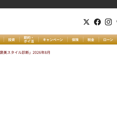
節約・
投資
キャンペーン
保険
税金
ローン
ポイ活
美スタイル診断」2026年8月