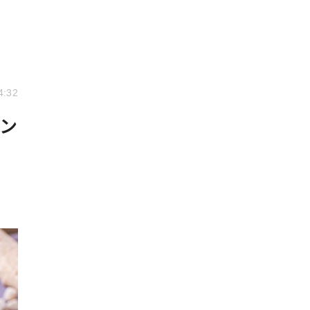
4:32
プン