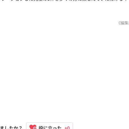
《編集
ましたか？
+0