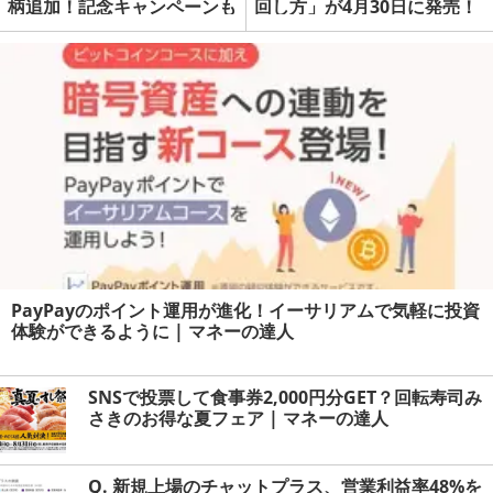
柄追加！記念キャンペーンも
回し方」が4月30日に発売！
実施 | マネーの達人
| マネーの達人
PayPayのポイント運用が進化！イーサリアムで気軽に投資
体験ができるように | マネーの達人
SNSで投票して食事券2,000円分GET？回転寿司み
さきのお得な夏フェア | マネーの達人
Q. 新規上場のチャットプラス、営業利益率48%を