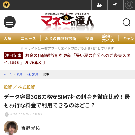
節約・
人気
ニュース
お金の価値観診断
投資
キャン
ポイ活
※本サイトは一部アフィリエイトプログラムを利用しています
注目記事
お金の価値観診断を更新「暑い夏の自分へのご褒美スタ
イル診断」2026年8月
ホーム
›
投資
›
株式投資
›
記事
投資
株式投資
データ容量3GBの格安SIM7社の料金を徹底比較！最
もお得な料金で利用できるのはどこ？
2024.7.15 Mon 18:00
吉野 光祐