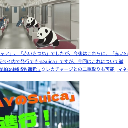
ャア」、「赤いきつね」でしたが、今後はこれらに、「赤いSu
楽天ペイ内で発行できるSuica」ですが、今回はこれについて徹
ntaポイント0.5%還元 クレカチャージとの二重取りも可能 | マネ
87.html
続きを読む »