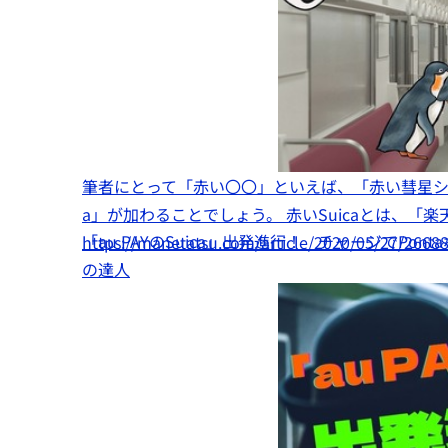
筆者にとって「赤い〇〇」といえば、「赤い彗星シ
a」が加わることでしょう。 赤いSuicaとは、「
「au PAYのSuica」出発進行！ チャージでPo
https://manetatsu.com/article/2020/05/27/2668
の達人