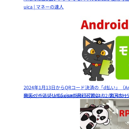
uica | マネーの達人
2024年1月13日からQRコード決済の「d払い」（A
楽天ペイアプリでSuicaが発行可能に！ 楽天カー
https://manetatsu.com/article/2024/02/21/4591