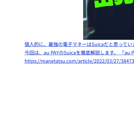
個人的に、最強の電子マネーはSuicaだと思っていま
今回は、au PAYのSuicaを徹底解説します。 「au 
https://manetatsu.com/article/2022/03/27/3847