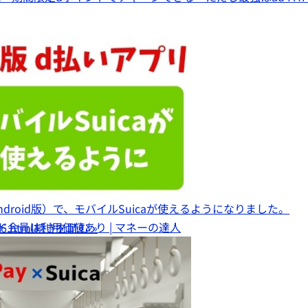
ndroid版）で、モバイルSuicaが使えるようになりました。
ド会員は利用価値あり | マネーの達人
56.html
続きを読む »