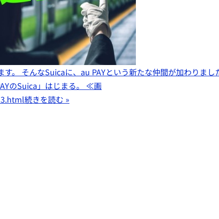
す。 そんなSuicaに、au PAYという新たな仲間が加わりまし
PAYのSuica」はじまる。 ≪画
33.html
続きを読む »