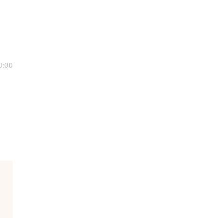
0:00
！