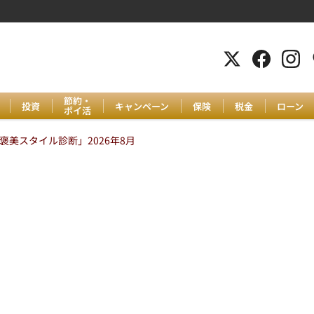
節約・
投資
キャンペーン
保険
税金
ローン
ポイ活
美スタイル診断」2026年8月