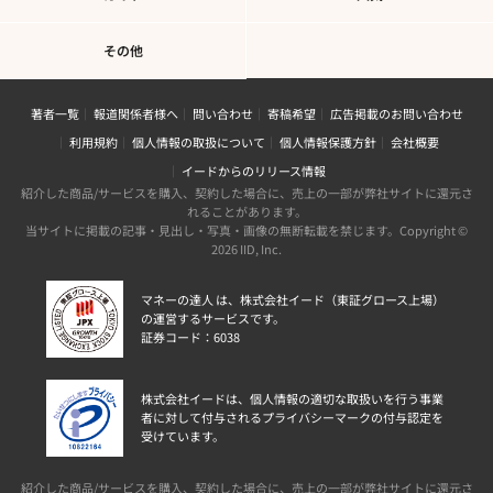
その他
著者一覧
報道関係者様へ
問い合わせ
寄稿希望
広告掲載のお問い合わせ
利用規約
個人情報の取扱について
個人情報保護方針
会社概要
イードからのリリース情報
紹介した商品/サービスを購入、契約した場合に、売上の一部が弊社サイトに還元さ
れることがあります。
当サイトに掲載の記事・見出し・写真・画像の無断転載を禁じます。Copyright ©
2026 IID, Inc.
マネーの達人 は、株式会社イード（東証グロース上場）
の運営するサービスです。
証券コード：6038
株式会社イードは、個人情報の適切な取扱いを行う事業
者に対して付与されるプライバシーマークの付与認定を
受けています。
紹介した商品/サービスを購入、契約した場合に、売上の一部が弊社サイトに還元さ