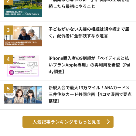
続したら最初にやること
子どもがいない夫婦の相続は甥や姪まで届
く。配偶者に全部残すなら遺言
iPhone購入者の9割超が「ペイディあと払
いプランApple専用」の再利用を希望【Pai
dy調査】
新規入会で最大13万マイル！ANAカード×
三井住友カード共同企画【4コマ漫画で要点
整理】
人気記事ランキングをもっと見る