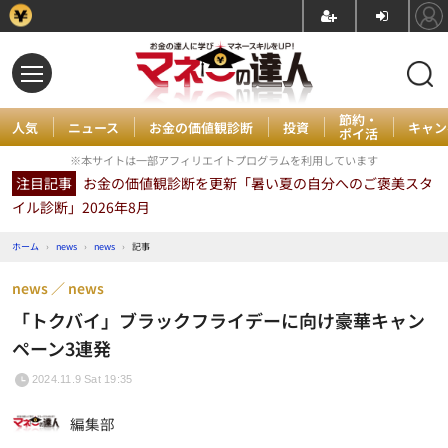
節約・
人気
ニュース
お金の価値観診断
投資
キャン
ポイ活
※本サイトは一部アフィリエイトプログラムを利用しています
注目記事
お金の価値観診断を更新「暑い夏の自分へのご褒美スタ
イル診断」2026年8月
ホーム
›
news
›
news
›
記事
news
news
「トクバイ」ブラックフライデーに向け豪華キャン
ペーン3連発
2024.11.9 Sat 19:35
編集部