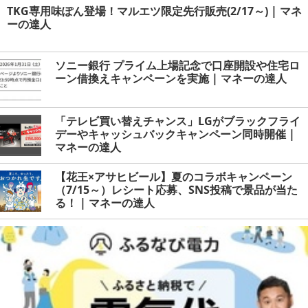
TKG専用味ぽん登場！マルエツ限定先行販売(2/17～) | マネ
ーの達人
ソニー銀行 プライム上場記念で口座開設や住宅ロ
ーン借換えキャンペーンを実施 | マネーの達人
「テレビ買い替えチャンス」LGがブラックフライ
デーやキャッシュバックキャンペーン同時開催 |
マネーの達人
【花王×アサヒビール】夏のコラボキャンペーン
（7/15～）レシート応募、SNS投稿で景品が当た
る！ | マネーの達人