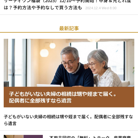
サーティワン福袋（2025）12/10～予約開始！中身＆元とれ度
は？予約方法や予約なしで買う方法も
2024.12.4 Wed 8:00
最新記事
子どもがいない夫婦の相続は甥や姪まで届く。配偶者に全部残すな
ら遺言
不用品回収の「無料」トラック。産業廃棄