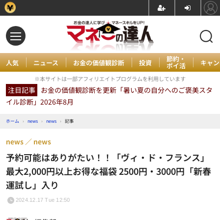
節約・
人気
ニュース
お金の価値観診断
投資
キャン
ポイ活
※本サイトは一部アフィリエイトプログラムを利用しています
注目記事
お金の価値観診断を更新「暑い夏の自分へのご褒美スタ
イル診断」2026年8月
ホーム
›
news
›
news
›
記事
news
news
予約可能はありがたい！！「ヴィ・ド・フランス」
最大2,000円以上お得な福袋 2500円・3000円「新春
運試し」入り
2024.12.17 Tue 12:50