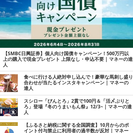
【SMBC日興証券】個人向け国債キャンペーン！500万円以
上の購入で現金プレゼント 上限なし・申込不要 | マネーの達
人
食べに行ける人絶対申し込んで！豪華な馬刺し盛り
合わせが当たるインスタキャンペーン | マネーの
達人
スシロー「びんとろ」2貫で100円＆「活〆ぶりと
ろ」登場『冬のうまいもん祭』12/3~ | マネーの達
人
【ふるさと納税に関する全国調査】10月からのポ
イント付与禁止に利用者の過半数が反対 | マネー