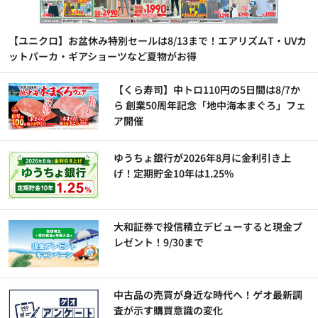
【ユニクロ】お盆休み特別セールは8/13まで！エアリズムT・UVカ
ットパーカ・ギアショーツなど夏物がお得
【くら寿司】中トロ110円の5日間は8/7か
ら 創業50周年記念「地中海本まぐろ」フェ
ア開催
ゆうちょ銀行が2026年8月に金利引き上
げ！定期貯金10年は1.25%
大和証券で投信積立デビューすると現金プ
レゼント！9/30まで
中古品の売買が身近な時代へ！ゲオ最新調
査が示す購買意識の変化