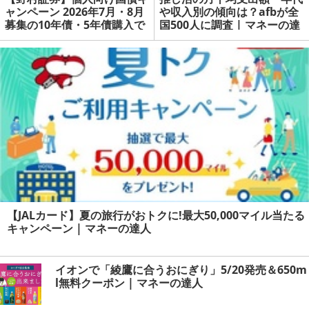
ャンペーン 2026年7月・8月
や収入別の傾向は？afbが全
募集の10年債・5年債購入で
国500人に調査 | マネーの達
現金プレゼント | マネーの達
人
人
【JALカード】夏の旅行がおトクに!最大50,000マイル当たる
キャンペーン | マネーの達人
イオンで「綾鷹に合うおにぎり」5/20発売＆650m
l無料クーポン | マネーの達人