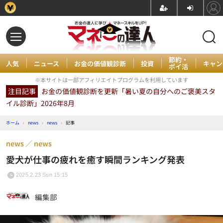
節約・
人気
ニュース
お金の価値観診断
投資
キャン
ポイ活
※本サイトは一部アフィリエイトプログラムを利用しています
注目記事
お金の価値観診断を更新「暑い夏の自分へのご褒美スタ
イル診断」2026年8月
ホーム
›
news
›
news
›
記事
news
news
愛犬が仕事の疲れを癒す瞬間ランキング発表
2025.2.23 Sun 15:15
編集部