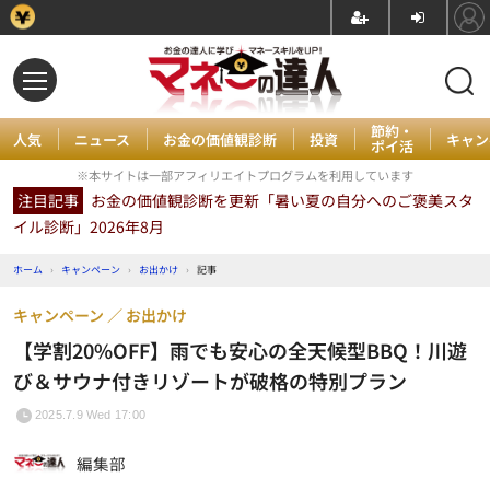
節約・
人気
ニュース
お金の価値観診断
投資
キャン
ポイ活
※本サイトは一部アフィリエイトプログラムを利用しています
注目記事
お金の価値観診断を更新「暑い夏の自分へのご褒美スタ
イル診断」2026年8月
ホーム
›
キャンペーン
›
お出かけ
›
記事
キャンペーン
お出かけ
【学割20%OFF】雨でも安心の全天候型BBQ！川遊
び＆サウナ付きリゾートが破格の特別プラン
2025.7.9 Wed 17:00
編集部