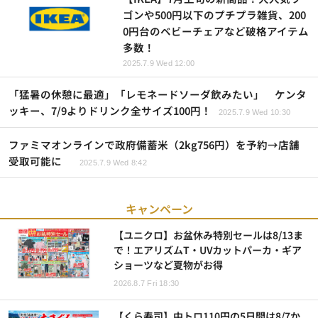
ゴンや500円以下のプチプラ雑貨、200
0円台のベビーチェアなど破格アイテム
多数！
2025.7.9 Wed 12:00
「猛暑の休憩に最適」「レモネードソーダ飲みたい」 ケンタ
ッキー、7/9よりドリンク全サイズ100円！
2025.7.9 Wed 10:30
ファミマオンラインで政府備蓄米（2kg756円）を予約→店舗
受取可能に
2025.7.9 Wed 8:42
キャンペーン
【ユニクロ】お盆休み特別セールは8/13ま
で！エアリズムT・UVカットパーカ・ギア
ショーツなど夏物がお得
2026.8.7 Fri 18:30
【くら寿司】中トロ110円の5日間は8/7か