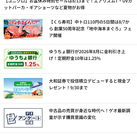
【ユニクロ】お盆休み特別セールは8/13まで！エアリズムT・UVカ
ットパーカ・ギアショーツなど夏物がお得
【くら寿司】中トロ110円の5日間は8/7か
ら 創業50周年記念「地中海本まぐろ」フェ
ア開催
ゆうちょ銀行が2026年8月に金利引き上
げ！定期貯金10年は1.25%
大和証券で投信積立デビューすると現金プ
レゼント！9/30まで
中古品の売買が身近な時代へ！ゲオ最新調
査が示す購買意識の変化