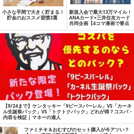
小さな手間で大きく貯まる！
新規入会で最大13万マイル！
貯金のおススメ習慣3選
ANAカード×三井住友カード
共同企画【4コマ漫画で要点
整理】 | マネーの達人
【9/24まで】ケンタッキー「9ピースバーレル」VS「カーネ
ル生誕祭パック」VS「トクトクパック」どれが得？コスパ・
内容を検証 | マネーの達人
ファミチキ＆おむすびのセット購入が今アツい？