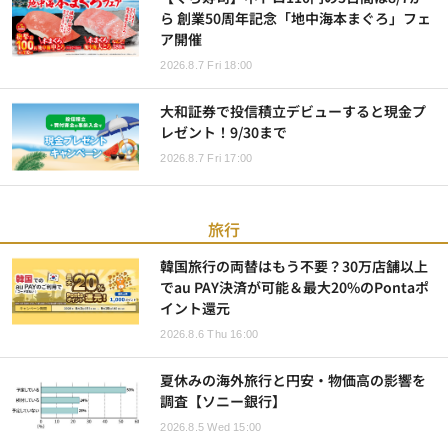
ら 創業50周年記念「地中海本まぐろ」フェ
ア開催
2026.8.7 Fri 18:00
大和証券で投信積立デビューすると現金プ
レゼント！9/30まで
2026.8.7 Fri 17:00
旅行
韓国旅行の両替はもう不要？30万店舗以上
でau PAY決済が可能＆最大20%のPontaポ
イント還元
2026.8.6 Thu 16:00
夏休みの海外旅行と円安・物価高の影響を
調査【ソニー銀行】
2026.8.5 Wed 15:00