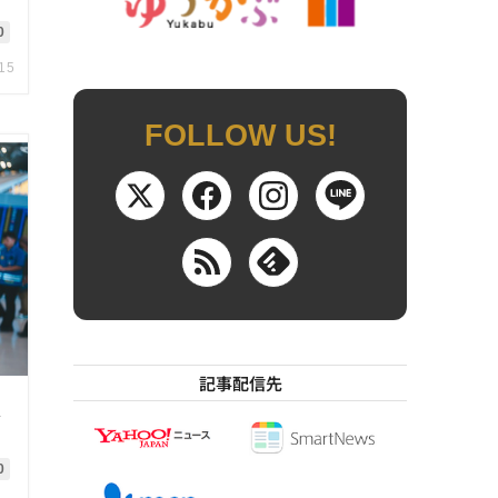
0
.15
FOLLOW US!
記事配信先
は
0