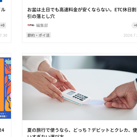
イル
お盆は土日でも高速料金が安くならない。ETC休日割
引の落とし穴
編集部
+0
+
節約・ポイ活
7.30
2026.7
24
夏の旅行で使うなら、どっち？デビットとクレカ、
いすぎない選び方