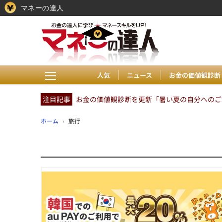
マネーの達人
人気
ニュース
お金の価値観診断
注目記事
お金の価値観診断を更新「暑い夏の自分へのご褒
ホーム
›
旅行