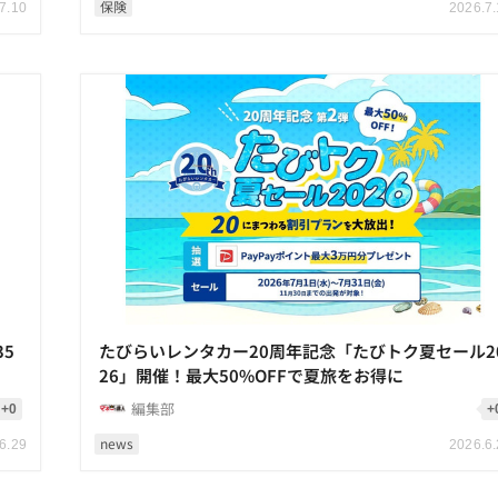
保険
7.10
2026.7
35
たびらいレンタカー20周年記念「たびトク夏セール2
26」開催！最大50%OFFで夏旅をお得に
編集部
+0
+
news
6.29
2026.6