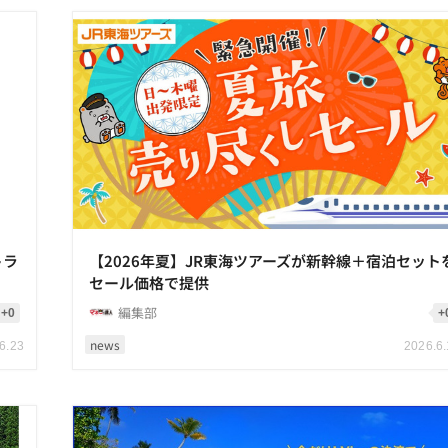
トラ
【2026年夏】JR東海ツアーズが新幹線＋宿泊セット
セール価格で提供
編集部
+0
+
news
6.23
2026.6