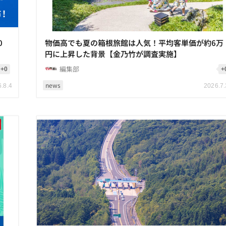
0
物価高でも夏の箱根旅館は人気！平均客単価が約6万
円に上昇した背景【金乃竹が調査実施】
編集部
+0
+
news
.8.4
2026.7