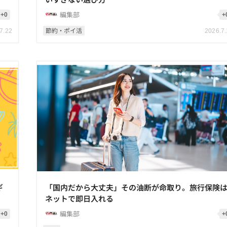
編集部
+0
+
節約・ポイ活
7.22
2026.7
ギ
「国内だから大丈夫」その油断が命取り。旅行保険
ネットで即日入れる
編集部
+0
+