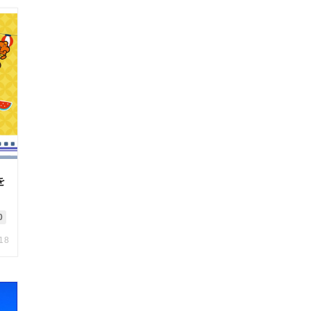
を
0
.18