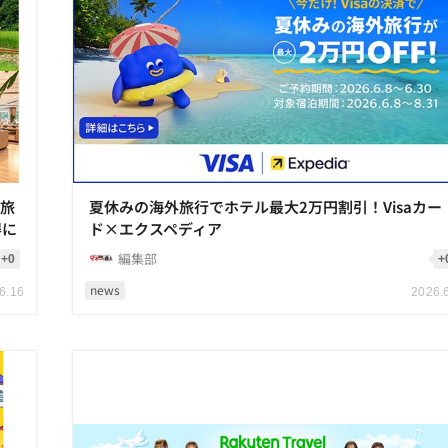
秋旅
夏休みの海外旅行でホテル最大2万円割引！Visaカー
得に
ド×エクスペディア
編集部
+0
+
news
6.16
2026.