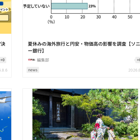
Y決
夏休みの海外旅行と円安・物価高の影響を調査【ソ
ー銀行】
編集部
+0
+
news
.8.6
2026.