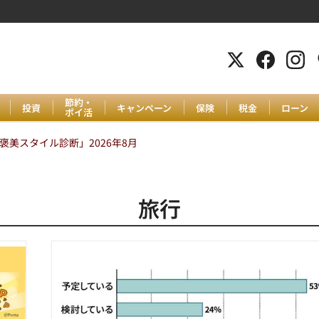
節約・
投資
キャンペーン
保険
税金
ローン
ポイ活
美スタイル診断」2026年8月
旅行