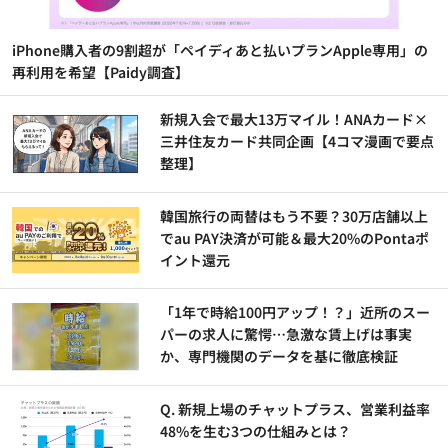
iPhone購入者の9割超が「ペイディあと払いプランApple専用」の
再利用を希望【Paidy調査】
新規入会で最大13万マイル！ANAカード×
三井住友カード共同企画【4コマ漫画で要点
整理】
韓国旅行の両替はもう不要？30万店舗以上
でau PAY決済が可能＆最大20%のPontaポ
イント還元
「1年で時給100円アップ！？」近所のスー
パーの求人に驚愕…急激な賃上げは事実
か、専門機関のデータを基に徹底検証
Q. 新規上場のチャットプラス、営業利益率
48%を生む3つの仕組みとは？