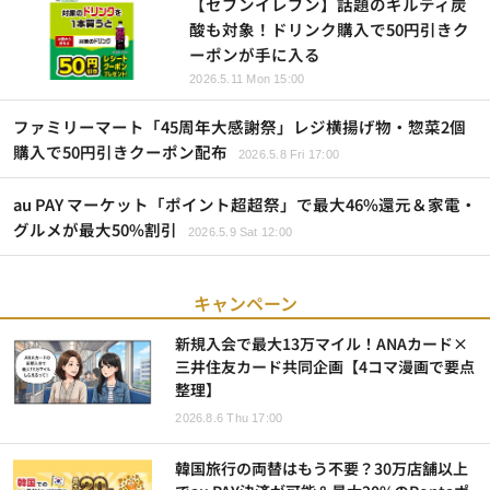
【セブンイレブン】話題のギルティ炭
酸も対象！ドリンク購入で50円引きク
ーポンが手に入る
2026.5.11 Mon 15:00
ファミリーマート「45周年大感謝祭」レジ横揚げ物・惣菜2個
購入で50円引きクーポン配布
2026.5.8 Fri 17:00
au PAY マーケット「ポイント超超祭」で最大46%還元＆家電・
グルメが最大50%割引
2026.5.9 Sat 12:00
キャンペーン
新規入会で最大13万マイル！ANAカード×
三井住友カード共同企画【4コマ漫画で要点
整理】
2026.8.6 Thu 17:00
韓国旅行の両替はもう不要？30万店舗以上