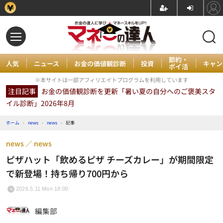
節約・
人気
ニュース
お金の価値観診断
投資
キャン
ポイ活
※本サイトは一部アフィリエイトプログラムを利用しています
注目記事
お金の価値観診断を更新「暑い夏の自分へのご褒美スタ
イル診断」2026年8月
ホーム
›
news
›
news
›
記事
news
news
ピザハット「飲めるピザ チーズカレー」が期間限定
で新登場！持ち帰り700円から
2026.5.11 Mon 18:00
編集部