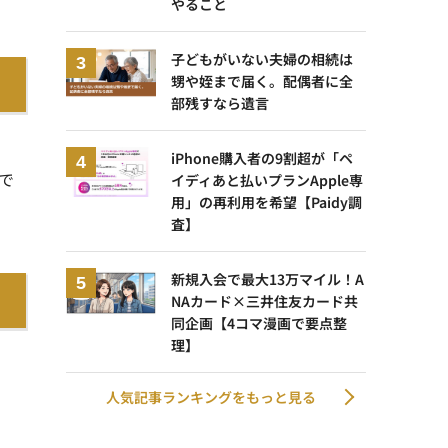
やること
子どもがいない夫婦の相続は
甥や姪まで届く。配偶者に全
部残すなら遺言
iPhone購入者の9割超が「ペ
で
イディあと払いプランApple専
用」の再利用を希望【Paidy調
査】
新規入会で最大13万マイル！A
NAカード×三井住友カード共
同企画【4コマ漫画で要点整
理】
ま
人気記事ランキングをもっと見る