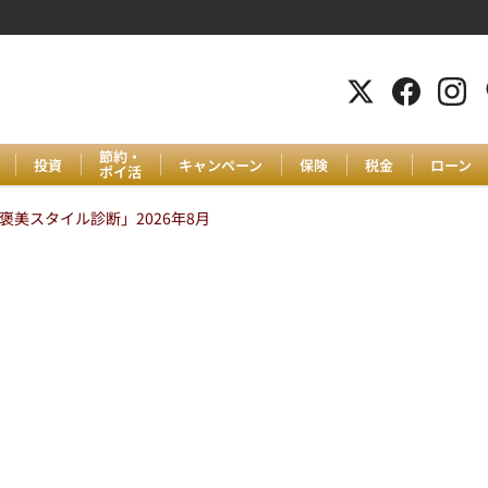
節約・
投資
キャンペーン
保険
税金
ローン
ポイ活
美スタイル診断」2026年8月