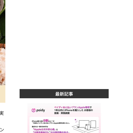
最新記事
実
ン