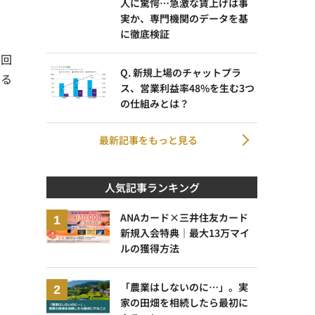
人に驚愕…急激な賃上げは事
実か、専門機関のデータを基
に徹底検証
1回
Q. 新規上場のチャットプラ
する
ス、営業利益率48%を生む3つ
の仕組みとは？
最新記事をもっと見る
人気記事ランキング
ANAカード×三井住友カード
新規入会特典｜最大13万マイ
ルの獲得方法
「農業はしないのに…」。実
家の田畑を相続したら最初に