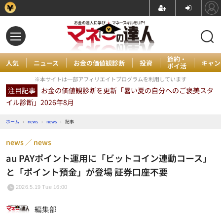
節約・
人気
ニュース
お金の価値観診断
投資
キャン
ポイ活
※本サイトは一部アフィリエイトプログラムを利用しています
注目記事
お金の価値観診断を更新「暑い夏の自分へのご褒美スタ
イル診断」2026年8月
ホーム
›
news
›
news
›
記事
news
news
au PAYポイント運用に「ビットコイン連動コース」
と「ポイント預金」が登場 証券口座不要
2026.5.19 Tue 16:00
編集部