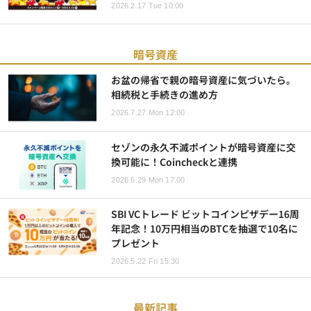
2026.2.17 Tue 10:00
暗号資産
お盆の帰省で親の暗号資産に気づいたら。
相続税と手続きの進め方
2026.7.27 Mon 12:00
セゾンの永久不滅ポイントが暗号資産に交
換可能に！Coincheckと連携
2026.6.29 Mon 17:00
SBI VCトレード ビットコインピザデー16周
年記念！10万円相当のBTCを抽選で10名に
プレゼント
2026.5.22 Fri 15:30
最新記事