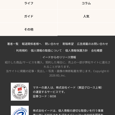
ライフ
コラム
ガイド
人気
その他
著者一覧
報道関係者様へ
問い合わせ
寄稿希望
広告掲載のお問い合わせ
利用規約
個人情報の取扱について
個人情報保護方針
会社概要
イードからのリリース情報
紹介した商品/サービスを購入、契約した場合に、売上の一部が弊社サイトに還元さ
れることがあります。
当サイトに掲載の記事・見出し・写真・画像の無断転載を禁じます。Copyright ©
2026 IID, Inc.
マネーの達人 は、株式会社イード（東証グロース上場）
の運営するサービスです。
証券コード：6038
株式会社イードは、個人情報の適切な取扱いを行う事業
者に対して付与されるプライバシーマークの付与認定を