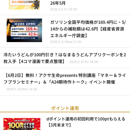
26年5月
2026.5.8 Fri 19:00
ガソリン全国平均価格が169.4円に・5/
14からの補助額は42.6円【経産省資源
エネルギー庁調査】
2026.5.13 Wed 17:00
冷たいうどんが100円引き？はなまるうどんアプリクーポンを2
枚入手【4コマ漫画で要点整理】
2026.5.15 Fri 18:00
【6月2日】無料！アクサ生命presents 特別講座「マネー＆ライ
フプランセミナー」＆「A24期待作トーク」イベント開催
2026.5.18 Mon 16:00
ポイント運用
dポイント運用の初回利用で100ptもらえる
【3月末まで】