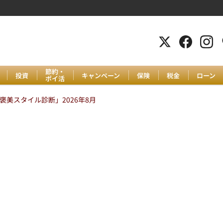
節約・
投資
キャンペーン
保険
税金
ローン
ポイ活
美スタイル診断」2026年8月