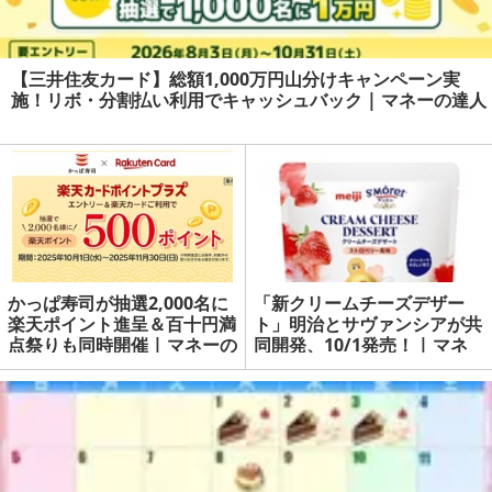
【三井住友カード】総額1,000万円山分けキャンペーン実
施！リボ・分割払い利用でキャッシュバック | マネーの達人
かっぱ寿司が抽選2,000名に
「新クリームチーズデザー
楽天ポイント進呈＆百十円満
ト」明治とサヴァンシアが共
点祭りも同時開催 | マネーの
同開発、10/1発売！ | マネ
達人
ーの達人