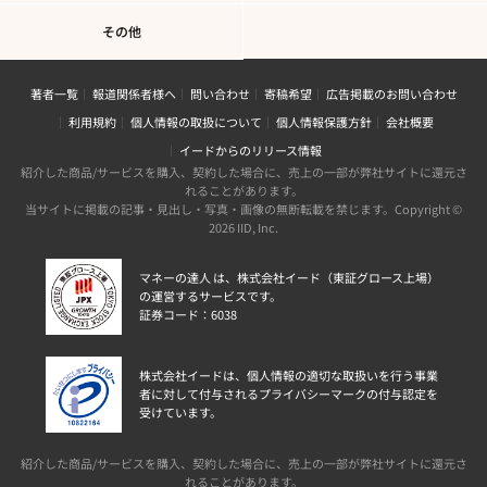
その他
著者一覧
報道関係者様へ
問い合わせ
寄稿希望
広告掲載のお問い合わせ
利用規約
個人情報の取扱について
個人情報保護方針
会社概要
イードからのリリース情報
紹介した商品/サービスを購入、契約した場合に、売上の一部が弊社サイトに還元さ
れることがあります。
当サイトに掲載の記事・見出し・写真・画像の無断転載を禁じます。Copyright ©
2026 IID, Inc.
マネーの達人 は、株式会社イード（東証グロース上場）
の運営するサービスです。
証券コード：6038
株式会社イードは、個人情報の適切な取扱いを行う事業
者に対して付与されるプライバシーマークの付与認定を
受けています。
紹介した商品/サービスを購入、契約した場合に、売上の一部が弊社サイトに還元さ
れることがあります。