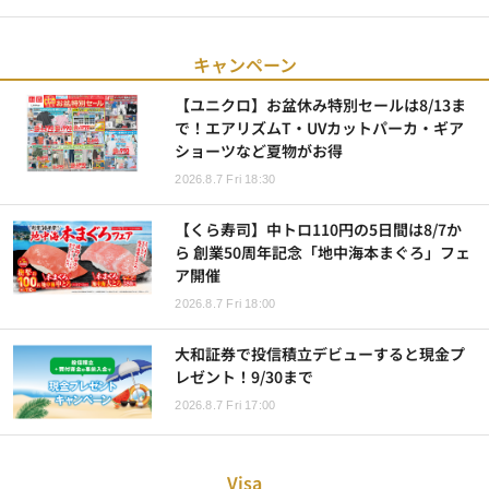
キャンペーン
【ユニクロ】お盆休み特別セールは8/13ま
で！エアリズムT・UVカットパーカ・ギア
ショーツなど夏物がお得
2026.8.7 Fri 18:30
【くら寿司】中トロ110円の5日間は8/7か
ら 創業50周年記念「地中海本まぐろ」フェ
ア開催
2026.8.7 Fri 18:00
大和証券で投信積立デビューすると現金プ
レゼント！9/30まで
2026.8.7 Fri 17:00
Visa