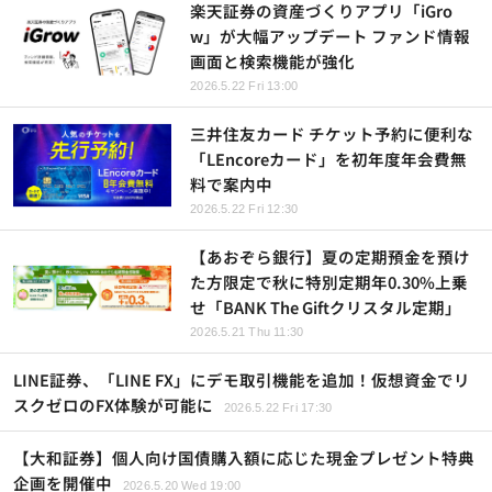
楽天証券の資産づくりアプリ「iGro
w」が大幅アップデート ファンド情報
画面と検索機能が強化
2026.5.22 Fri 13:00
三井住友カード チケット予約に便利な
「LEncoreカード」を初年度年会費無
料で案内中
2026.5.22 Fri 12:30
【あおぞら銀行】夏の定期預金を預け
た方限定で秋に特別定期年0.30%上乗
せ「BANK The Giftクリスタル定期」
2026.5.21 Thu 11:30
LINE証券、「LINE FX」にデモ取引機能を追加！仮想資金でリ
スクゼロのFX体験が可能に
2026.5.22 Fri 17:30
【大和証券】個人向け国債購入額に応じた現金プレゼント特典
企画を開催中
2026.5.20 Wed 19:00