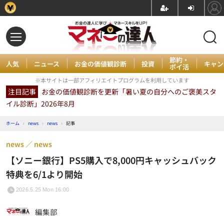
節約・
人気
ニュース
お金の価値観診断
投資
キャン
ポイ活
※本サイトは一部アフィリエイトプログラムを利用しています
注目記事
お金の価値観診断を更新「暑い夏の自分へのご褒美スタ
イル診断」2026年8月
ホーム
›
news
›
news
›
記事
news
news
【ソニー銀行】PS5購入で8,000円キャッシュバック
特典を6/1より開始
2026.5.25 Mon 16:00
編集部