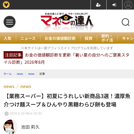
節約・
人気
ニュース
お金の価値観診断
投資
キャン
ポイ活
※本サイトは一部アフィリエイトプログラムを利用しています
注目記事
お金の価値観診断を更新「暑い夏の自分へのご褒美スタ
イル診断」2026年8月
ホーム
›
news
›
news
›
記事
news
news
【業務スーパー】初夏にうれしい新商品3選！濃厚魚
介つけ麺スープ＆ひんやり黒糖わらび餅も登場
2026.6.10 Wed 18:00
池田 莉久