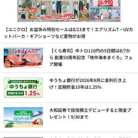
【ユニクロ】お盆休み特別セールは8/13まで！エアリズムT・UVカ
ットパーカ・ギアショーツなど夏物がお得
【くら寿司】中トロ110円の5日間は8/7か
ら 創業50周年記念「地中海本まぐろ」フェ
ア開催
ゆうちょ銀行が2026年8月に金利引き上
げ！定期貯金10年は1.25%
大和証券で投信積立デビューすると現金プ
レゼント！9/30まで