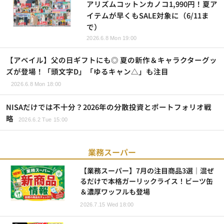
アリズムコットンカノコ1,990円！夏ア
イテムが早くもSALE対象に（6/11ま
で）
2026.6.8 Mon 19:00
【アベイル】父の日ギフトにも◎ 夏の新作＆キャラクターグッ
ズが登場！「頭文字D」「ゆるキャン△」も注目
2026.6.8 Mon 18:00
NISAだけでは不十分？2026年の分散投資とポートフォリオ戦
略
2026.6.2 Tue 15:00
業務スーパー
【業務スーパー】7月の注目商品3選｜混ぜ
るだけで本格ガーリックライス！ビーツ缶
＆濃厚ワッフルも登場
2026.7.15 Wed 18:00