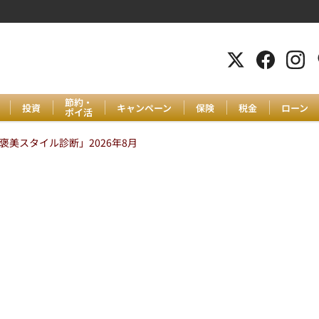
節約・
投資
キャンペーン
保険
税金
ローン
ポイ活
美スタイル診断」2026年8月