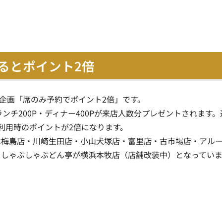
するとポイント2倍
限定企画「席のみ予約でポイント2倍」です。
ランチ200P・ディナー400Pが来店人数分プレゼントされます。
チ利用時のポイントが2倍になります。
七梅島店・川崎生田店・小山犬塚店・富里店・古市場店・アル
、しゃぶしゃぶどん亭が横浜本牧店（店舗改装中）となってい