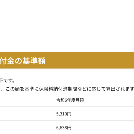
付金の基準
額
下です。
は、この額を基準に保険料納付済期間などに応じて算出されま
令和6年度月額
5,310円
6,638円