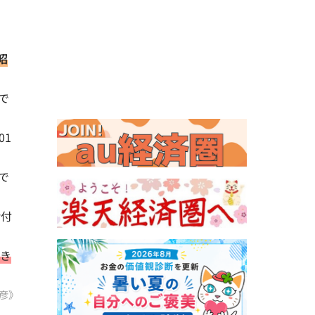
昭
で
01
で
給付
てき
章彦》