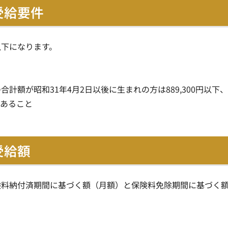
受給要件
以下になります。
額が昭和31年4月2日以後に生まれの方は889,300円以下
であること
受給額
険料納付済期間に基づく額（月額）と保険料免除期間に基づく