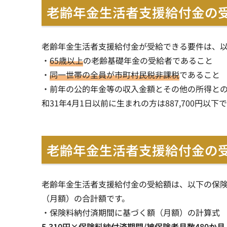
老齢年金生活者支援給付金の
老齢年金生活者支援給付金が受給できる要件は、
・
65歳以上
の老齢基礎年金の受給者であること
・
同一世帯の全員が市町村民税非課税
であること
・前年の公的年金等の収入金額とその他の所得との合計
和31年4月1日以前に生まれの方は887,700円以下
老齢年金生活者支援給付金の
老齢年金生活者支援給付金の受給額は、以下の保
（月額）の合計額です。
・保険料納付済期間に基づく額（月額）の計算式
5,310円×保険料納付済期間/被保険者月数480か月