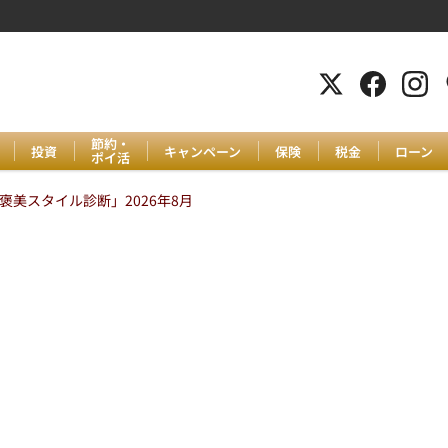
節約・
投資
キャンペーン
保険
税金
ローン
ポイ活
美スタイル診断」2026年8月