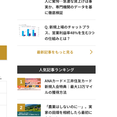
人に驚愕…急激な賃上げは事
実か、専門機関のデータを基
に徹底検証
Q. 新規上場のチャットプラ
ス、営業利益率48%を生む3つ
の仕組みとは？
最新記事をもっと見る
人気記事ランキング
す。
ANAカード×三井住友カード
新規入会特典｜最大13万マイ
ルの獲得方法
「農業はしないのに…」。実
家の田畑を相続したら最初に