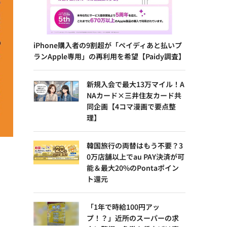
iPhone購入者の9割超が「ペイディあと払いプ
ランApple専用」の再利用を希望【Paidy調査】
新規入会で最大13万マイル！A
NAカード×三井住友カード共
同企画【4コマ漫画で要点整
理】
韓国旅行の両替はもう不要？3
0万店舗以上でau PAY決済が可
能＆最大20%のPontaポイン
ト還元
「1年で時給100円アッ
プ！？」近所のスーパーの求