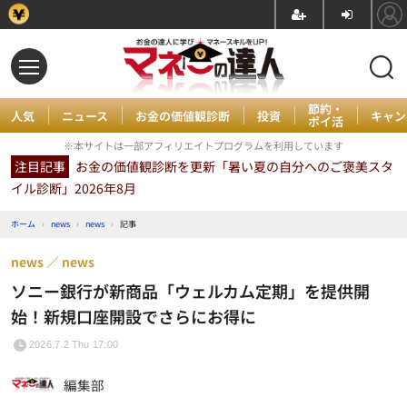
節約・
人気
ニュース
お金の価値観診断
投資
キャン
ポイ活
※本サイトは一部アフィリエイトプログラムを利用しています
注目記事
お金の価値観診断を更新「暑い夏の自分へのご褒美スタ
イル診断」2026年8月
ホーム
›
news
›
news
›
記事
news
news
ソニー銀行が新商品「ウェルカム定期」を提供開
始！新規口座開設でさらにお得に
2026.7.2 Thu 17:00
編集部