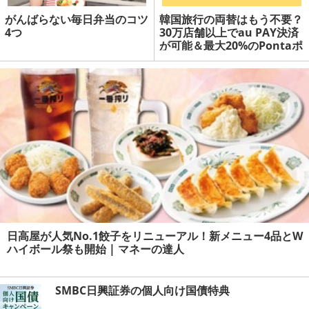
がんばらない毎日弁当のコツ
韓国旅行の両替はもう不要？
4つ
30万店舗以上でau PAY決済
が可能＆最大20%のPontaポ
イント還元 | マネーの達人
日高屋が人気No.1餃子をリニューアル！新メニュー4品とW
ハイボール祭も開始 | マネーの達人
SMBC日興証券の個人向け国債特典