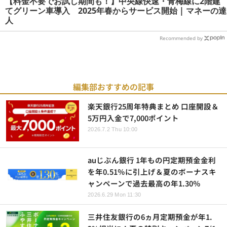
【料金不要でお試し期間も！】中央線快速・青梅線に2階建
てグリーン車導入 2025年春からサービス開始 | マネーの達
人
Recommended by
編集部おすすめの記事
楽天銀行25周年特典まとめ 口座開設＆
5万円入金で7,000ポイント
2026.7.2 Thu 10:00
auじぶん銀行 1年もの円定期預金金利
を年0.51％に引上げ＆夏のボーナスキ
ャンペーンで過去最高の年1.30％
2026.6.29 Mon 11:30
三井住友銀行の6ヵ月定期預金が年1.