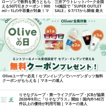
ローソンで飲料を買うともら
三井アウトレットパーク全国
える50円引きクーポン！900
14施設で「SUPER OUTLET
ml～1Lの中容量が対象 | マ
SALE」を7/17から開催 最大
ネーの達人
80%OFF | マネーの達人
Oliveユーザー必見！セブンイレブンでハーゲンダッツ無料
クーポンがもらえる | マネーの達人
りそなグループ・第一ライフグループ・JCBが協業
2026年9月に「りそなプラス」開始！国内外140万
件以上の優待が利用可能 | マネーの達人