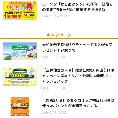
ローソン「からあげクン」40周年！値段そ
のままで5個→6個に増量するお得情報
2026.8.1 Sat 12:00
キャンペーン
大和証券で投信積立デビューすると現金プ
レゼント！9/30まで
2026.8.7 Fri 17:00
【三井住友カード】総額1,000万円山分けキ
ャンペーン実施！リボ・分割払い利用でキ
ャッシュバック
2026.8.7 Fri 15:00
【先着2万名】めちゃコミック初回利用者は
使ったポイントが全額戻ってくる
2026.8.7 Fri 14:00