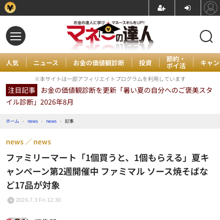
節約・
人気
ニュース
お金の価値観診断
投資
キャン
ポイ活
※本サイトは一部アフィリエイトプログラムを利用しています
注目記事
お金の価値観診断を更新「暑い夏の自分へのご褒美スタ
イル診断」2026年8月
ホーム
›
news
›
news
›
記事
news
news
ファミリーマート「1個買うと、1個もらえる」夏キ
ャンペーン第2週開催中 ファミマル ソース焼そばな
ど17品が対象
2026.7.3 Fri 12:30