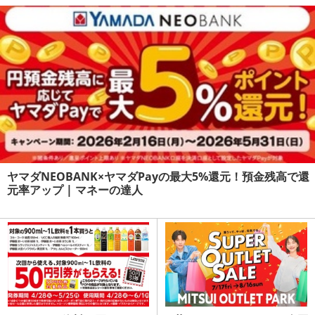
ヤマダNEOBANK×ヤマダPayの最大5%還元！預金残高で還
元率アップ | マネーの達人