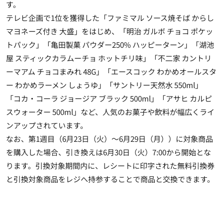
す。
テレビ企画で1位を獲得した「ファミマル ソース焼そば からし
マヨネーズ付き 大盛」をはじめ、「明治 ガルボ チョコ ポケッ
トパック」「亀田製菓 パウダー250% ハッピーターン」「湖池
屋 スティックカラムーチョ ホットチリ味」「不二家 カントリ
ーマアム チョコまみれ 48G」「エースコック わかめオールスタ
ー わかめラーメン しょうゆ」「サントリー天然水 550ml」
「コカ・コーラ ジョージア ブラック 500ml」「アサヒ カルピ
スウォーター 500ml」など、人気のお菓子や飲料が幅広くライ
ンアップされています。
なお、第1週目（6月23日（火）～6月29日（月））に対象商品
を購入した場合、引き換えは6月30日（火）7:00から開始とな
ります。引換対象期間内に、レシートに印字された無料引換券
と引換対象商品をレジへ持参することで商品と交換できます。