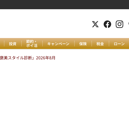
節約・
投資
キャンペーン
保険
税金
ローン
ポイ活
美スタイル診断」2026年8月