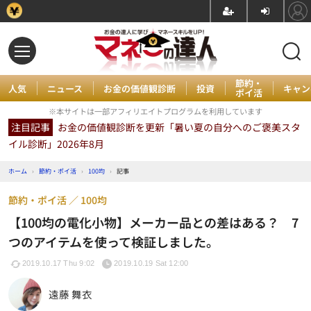
節約・
人気
ニュース
お金の価値観診断
投資
キャン
ポイ活
※本サイトは一部アフィリエイトプログラムを利用しています
注目記事
お金の価値観診断を更新「暑い夏の自分へのご褒美スタ
イル診断」2026年8月
ホーム
›
節約・ポイ活
›
100均
›
記事
節約・ポイ活
100均
【100均の電化小物】メーカー品との差はある？ 7
つのアイテムを使って検証しました。
2019.10.17 Thu 9:02
2019.10.19 Sat 12:00
遠藤 舞衣