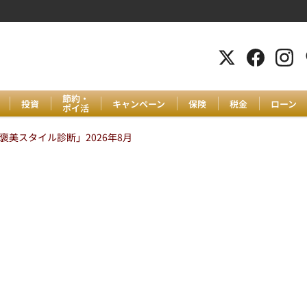
節約・
投資
キャンペーン
保険
税金
ローン
ポイ活
美スタイル診断」2026年8月