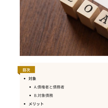
目次
対象
A.債権者と債務者
B.対象債務
メリット