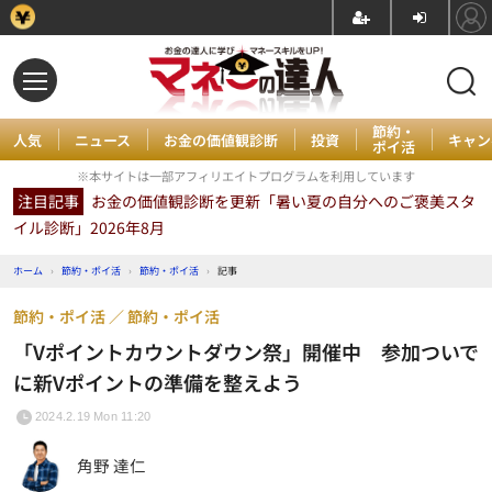
節約・
人気
ニュース
お金の価値観診断
投資
キャン
ポイ活
※本サイトは一部アフィリエイトプログラムを利用しています
注目記事
お金の価値観診断を更新「暑い夏の自分へのご褒美スタ
イル診断」2026年8月
ホーム
›
節約・ポイ活
›
節約・ポイ活
›
記事
節約・ポイ活
節約・ポイ活
「Vポイントカウントダウン祭」開催中 参加ついで
に新Vポイントの準備を整えよう
2024.2.19 Mon 11:20
角野 達仁