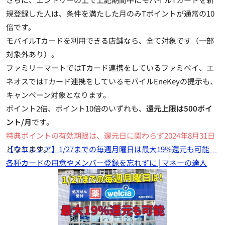
規登録した人は、
条件を満たした月のみTポイントが通常の10
倍
です。
モバイルTカードを利用できる店舗なら、全て対象です（一部
対象外あり）。
ファミリーマートではTカード連携をしているファミペイ、エ
ネオスではTカード連携をしているモバイルEneKeyの提示も、
キャンペーン対象となります。
ポイント2倍、ポイント10倍のいずれも、
還元上限は500ポイ
ント/月
です。
特典ポイントの有効期限は、還元日に関わらず2024年8月31日
となります。
【ウエルシア】1/27までの毎週月曜日は最大19%還元も可能
各種カードの用意やメンバー登録を忘れずに | マネーの達人