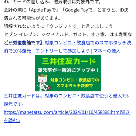
iD、カードの差し込み、磁気取引は対象外です。
会計の際に「Apple Payで」「Google Payで」と言うと、iD決
済される可能性があります。
誤解されないように「クレジットで」と言いましょう。
セブン-イレブン、マクドナルド、ガスト、すき家、はま寿司な
どが対象店舗です。
【三井住友カード】対象コンビニ・飲食店でのスマホタッチ決
済で10%還元 エントリーして参加しよう | マネーの達人
三井住友カードは、対象のコンビニ・飲食店で使うと最大7%
還元です。
https://manetatsu.com/article/2024/01/16/458898.html
続き
を読む »